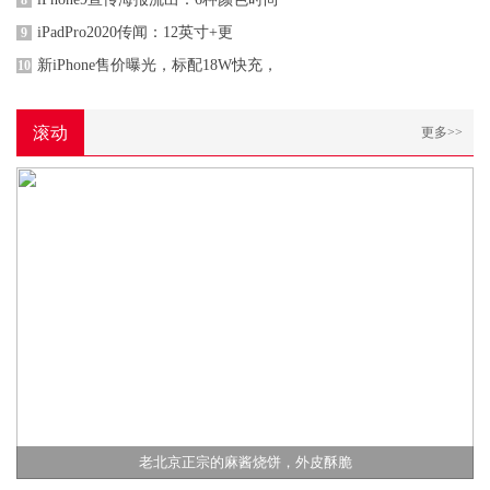
8
iPadPro2020传闻：12英寸+更
9
新iPhone售价曝光，标配18W快充，
10
滚动
更多>>
老北京正宗的麻酱烧饼，外皮酥脆