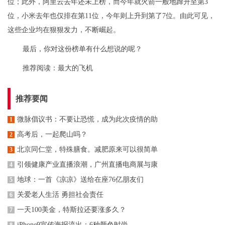
位；此外，阿里云去年还未上榜，而今年就火箭一般地蹿升至第3
位，小米去年也仅排在第11位，今年则上升到第了7位。由此可见，
这些企业均在狠狠发力，不断崛起。
最后，你对这份榜单有什么想说的呢？
推荐阅读：
最大的飞机
推荐要闻
微脉倡议书：不要让恐慌，成为此次疫情的助
1
高考后，一起爬山吗？
2
北京同仁堂，特殊膳食。减肥原来可以很简单
3
引领健康产业直播浪潮，广州直播电商展与康
4
地球：一首《凉凉》送给在座76亿朋友们
5
关爱老人生活 勇担社会责任
6
一天100美金，特斯拉还要涨多久？
7
iPhone9宣传海报流出：6种颜色时尚