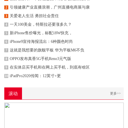
引领健康产业直播浪潮，广州直播电商展与康
2
关爱老人生活 勇担社会责任
3
一天100美金，特斯拉还要涨多久？
4
新iPhone售价曝光，标配18W快充，
5
iPhone9宣传海报流出：6种颜色时尚
6
这就是我想要的旗舰平板 华为平板M6不负
7
OPPO发布真香5G手机Reno3元气版
8
在实体店买手机和在网上买手机，到底有啥区
9
iPadPro2020传闻：12英寸+更
10
滚动
更多>>