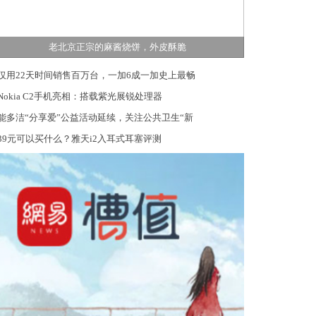
老北京正宗的麻酱烧饼，外皮酥脆
仅用22天时间销售百万台，一加6成一加史上最畅
Nokia C2手机亮相：搭载紫光展锐处理器
能多洁“分享爱”公益活动延续，关注公共卫生“新
39元可以买什么？雅天i2入耳式耳塞评测