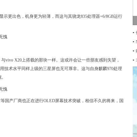
显示更出色，机身更为轻薄，而这与其骁龙835处理器+6/8GB运行
。
▪
▪
▪
▪
，与vivo X20上搭载的那块一样。这或许会让一些朋友感到失望，
型，使用技术水平同样上级的三星屏也无可厚非。这与自身麒麟970处理
舰。
方等国产厂商也正在进行OLED屏幕技术突破，相信不久的将来，国