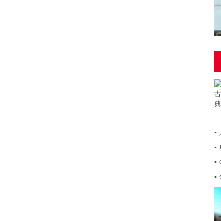
▪
▪
▪
▪