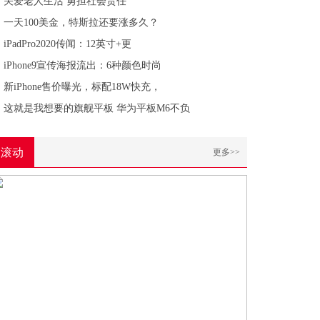
关爱老人生活 勇担社会责任
一天100美金，特斯拉还要涨多久？
iPadPro2020传闻：12英寸+更
iPhone9宣传海报流出：6种颜色时尚
新iPhone售价曝光，标配18W快充，
这就是我想要的旗舰平板 华为平板M6不负
滚动
更多>>