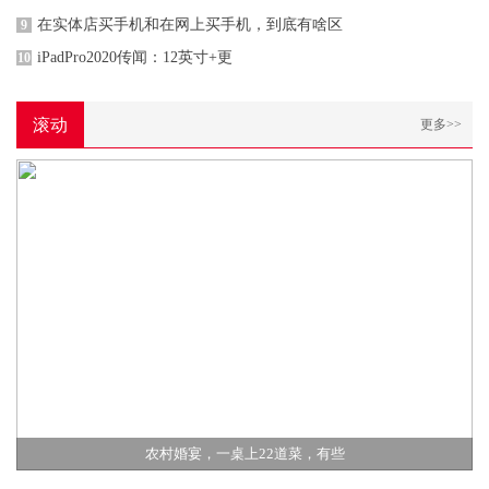
在实体店买手机和在网上买手机，到底有啥区
9
iPadPro2020传闻：12英寸+更
10
滚动
更多>>
农村婚宴，一桌上22道菜，有些