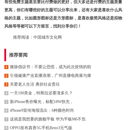
有些免费主题甚至要比付费做的更好，但大多还是付费的主题质量
更高，你们有哪些好的主题可以分享出来，还有大家是喜欢什么风
格的主题，比如圆形图标还是方形图标，是喜欢极简风格还是拟物
风格等等都可以下方留言，找到分享你们！
推荐阅读：
中国城市文化网
推荐要闻
微脉倡议书：不要让恐慌，成为此次疫情的助
1
引领健康产业直播浪潮，广州直播电商展与康
2
关爱老人生活 勇担社会责任
3
一天100美金，特斯拉还要涨多久？
4
新iPhone售价曝光，标配18W快充，
5
iPhone9宣传海报流出：6种颜色时尚
6
这就是我想要的旗舰平板 华为平板M6不负
7
OPPO发布真香5G手机Reno3元气版
8