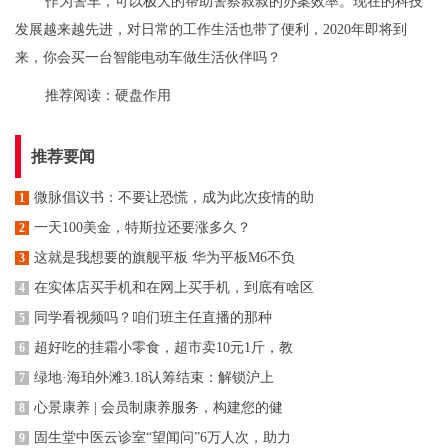
作为警车，可以极大的帮助警察叔叔的办案效率。现在的科技
发展越来越先进，对日常的工作生活也带了便利，2020年即将到
来，你会买一台智能电动车做生活伙伴吗？
推荐阅读：
硬盘作用
推荐要闻
微脉倡议书：不要让恐慌，成为此次疫情的助
1
一天100美金，特斯拉还要涨多久？
2
这就是我想要的旗舰平板 华为平板M6不负
3
在实体店买手机和在网上买手机，到底有啥区
4
同学看视频吗？咱们班主任直播的那种
5
超好吃的挂霜小零食，超市卖10元1斤，教
6
绿地·海珀外滩3.18认筹结束：解锁沪上
7
心景康养 | 会员制康养服务，构建您的健
8
固生堂中医云诊室“望闻问”6万人次，助力
9