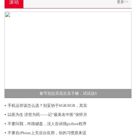
滚动
更多>>
春节别总买花生瓜子糖，试试这6
▪
手机运存该怎么选？别妥协于6GB/8GB，其实
▪
以医为生 济世为民——记“最美名中医”张怀月
▪
不要问我，咋跪键盘，没人告诉我python程序
▪
不要在iPhone上关后台应用，你的习惯原来适