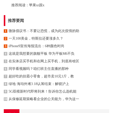
推荐阅读：
苹果xr跟x
推荐要闻
微脉倡议书：不要让恐慌，成为此次疫情的助
1
一天100美金，特斯拉还要涨多久？
2
iPhone9宣传海报流出：6种颜色时尚
3
这就是我想要的旗舰平板 华为平板M6不负
4
在实体店买手机和在网上买手机，到底有啥区
5
同学看视频吗？咱们班主任直播的那种
6
超好吃的挂霜小零食，超市卖10元1斤，教
7
绿地·海珀外滩3.18认筹结束：解锁沪上
8
5G双模新时代即将到来！告诉你怎么选机能
9
从保修延期策略看企业的公关能力，华为这一
10