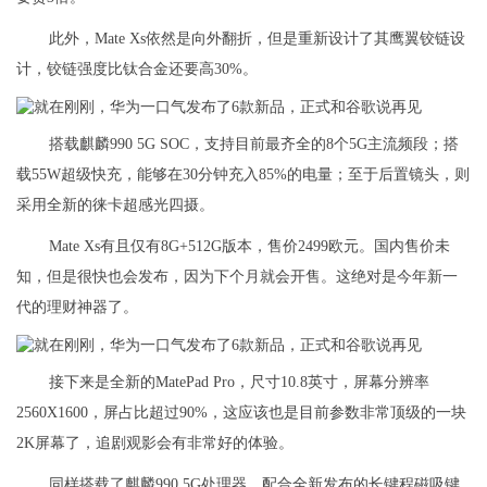
此外，Mate Xs依然是向外翻折，但是重新设计了其鹰翼铰链设
计，铰链强度比钛合金还要高30%。
搭载麒麟990 5G SOC，支持目前最齐全的8个5G主流频段；搭
载55W超级快充，能够在30分钟充入85%的电量；至于后置镜头，则
采用全新的徕卡超感光四摄。
Mate Xs有且仅有8G+512G版本，售价2499欧元。国内售价未
知，但是很快也会发布，因为下个月就会开售。这绝对是今年新一
代的理财神器了。
接下来是全新的MatePad Pro，尺寸10.8英寸，屏幕分辨率
2560X1600，屏占比超过90%，这应该也是目前参数非常顶级的一块
2K屏幕了，追剧观影会有非常好的体验。
同样搭载了麒麟990 5G处理器，配合全新发布的长键程磁吸键