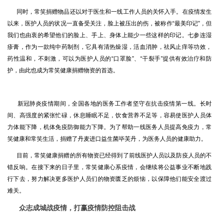
同时，常笑捐赠物品还以对于医生和一线工作人员的关怀入手。在疫情发生
以来，医护人员的状况一直备受关注，脸上被压出的伤，被称作“最美印记”，但
我们也由衷的希望他们的脸上、手上、身体上能少一些这样的印记。七参连湿
疹膏，作为一款纯中药制剂，它具有清热燥湿，活血消肿，祛风止痒等功效，
药性温和，不刺激，可以为医护人员的“口罩脸”、“干裂手”提供有效治疗和防
护，由此也成为常笑健康捐赠物资的首选。
新冠肺炎疫情期间，全国各地的医务工作者坚守在抗击疫情第一线。长时
间、高强度的紧张忙碌，休息睡眠不足，饮食营养不足等，容易使医护人员体
力体能下降，机体免疫防御能力下降。为了帮助一线医务人员提高免疫力，常
笑健康和常笑生活，捐赠了丹麦进口益生菌毕芙丹，为医务人员的健康助力。
目前，常笑健康捐赠的所有物资已经得到了前线医护人员以及防疫人员的不
错反响。在接下来的日子里，常笑健康心系疫情，会继续将公益事业不断地践
行下去，努力解决更多医护人员们的物资匮乏的烦恼，以保障他们能安全渡过
难关。
众志成城战疫情，打赢疫情防控阻击战