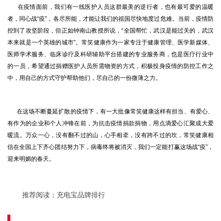
在疫情面前，我们有一线医护人员这群最美的逆行者，也有最可爱的温暖
者，同心战“疫”，各尽所能，才能让我们的祖国尽快地度过危难。当前，疫情防
控到了攻坚阶段，但正如钟南山教授所说，“全国帮忙，武汉是能过关的，武汉
本来就是一个英雄的城市”。常笑健康作为一家专注于健康管理、医学新媒体、
医师学术服务、临床诊疗及科研辅助平台搭建的专业服务商，也是医疗行业中
的一员，希望通过捐赠医护人员所需物资的方式，积极投身疫情的防控工作之
中，用自己的方式守护帮助他们，尽自己的一份微薄之力。
在这场不断蔓延扩散的疫情下，有一大批像常笑健康这样有担当、有爱心、
有作为的企业和个人冲锋在前，为抗击疫情捐款捐物，用点滴爱心汇聚成大爱
暖流。万众一心，没有翻不过的山，心手相牵，没有跨不过的坎，常笑健康相
信在全国上下齐心团结努力下，病毒终将被消灭，我们一定能打赢这场战“疫”，
迎来明媚的春天。
推荐阅读：
充电宝品牌排行