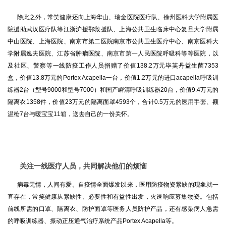
除此之外，常笑健康还向上海华山、瑞金医院医疗队、徐州医科大学附属医
院援助武汉医疗队等江浙沪援鄂救援队、上海公共卫生临床中心复旦大学附属
中山医院、上海医院、南京市第二医院南京市公共卫生医疗中心、南京医科大
学附属逸夫医院、江苏省肿瘤医院、南京市第一人民医院呼吸科等等医院，以
及社区、警察等一线防疫工作人员捐赠了价值138.2万元毕芙丹益生菌7353
盒，价值13.8万元的Portex Acapella一台，价值1.2万元的进口acapella呼吸训
练器2台（型号9000和型号7000）和国产瞬清呼吸训练器20台，价值9.4万元的
隔离衣1358件，价值23万元的隔离面罩4593个，合计0.5万元的医用手套、额
温枪7台与暖宝宝11箱，送去自己的一份关怀。
关注一线医疗人员，共同解决他们的烦恼
病毒无情，人间有爱。自疫情全面爆发以来，医用防疫物资紧缺的现象就一
直存在，常笑健康从紧缺性、必要性和有益性出发，火速响应募集物资。包括
前线所需的口罩、隔离衣、防护面罩等医务人员防护产品，还有感染病人急需
的呼吸训练器、振动正压通气治疗系统产品Portex Acapella等。