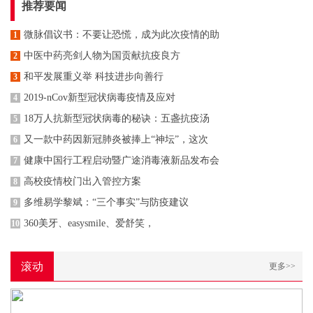
推荐要闻
微脉倡议书：不要让恐慌，成为此次疫情的助
1
中医中药亮剑人物为国贡献抗疫良方
2
和平发展重义举 科技进步向善行
3
2019-nCov新型冠状病毒疫情及应对
4
18万人抗新型冠状病毒的秘诀：五盏抗疫汤
5
又一款中药因新冠肺炎被捧上“神坛”，这次
6
健康中国行工程启动暨广途消毒液新品发布会
7
高校疫情校门出入管控方案
8
多维易学黎斌：“三个事实”与防疫建议
9
360美牙、easysmile、爱舒笑，
10
滚动
更多>>