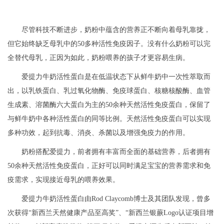
尽管科技不断进步，奶粉中蕴含的营养正不断向着母乳靠拢，
但它始终缺乏母乳中的
50
多种活性免疫因子。没有什么奶粉可以完
全替代母乳，正因为如此，奶粉喂养的孩子才更容易生病。
爱提力牛奶活性蛋白是在低温状态下从鲜牛奶中一次性萃取而
出，以乳铁蛋白、乳过氧化物酶、免疫球蛋白、核糖核酸酶、血管
生成素、溶菌酶六大蛋白为主的
50
余种天然活性免疫蛋白，保留了
与鲜牛奶中各种活性蛋白的同等比例。天然活性免疫蛋白可以实现
多种功效，起到抗毒、消炎、杀菌以及增强免疫力的作用。
奶粉搭配爱提力，前者拥有丰富而全面的基础营养，后者拥有
50
余种天然活性免疫蛋白，正好可以同时满足宝宝的营养需求和免
疫需求，实现接近母乳的喂养效果。
爱提力牛奶活性蛋白由
Rod Claycomb
博士及其团队发现，曾多
次获得“新西兰天然健康产品至高奖”、“新西兰银蕨
Logo
认证项目增