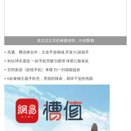
老北京正宗的麻酱烧饼，外皮酥脆
▪
高通、腾讯将合作：主攻手游领域 开发5G游戏手
▪
科比球衣退役 一款手机壳吸引眼球 球星们最喜欢
▪
百田新游《妖怪手机》来喽 扫一扫就能捉妖
▪
6款食物主题手机壳，景甜的辣条，易烊千玺的泡面