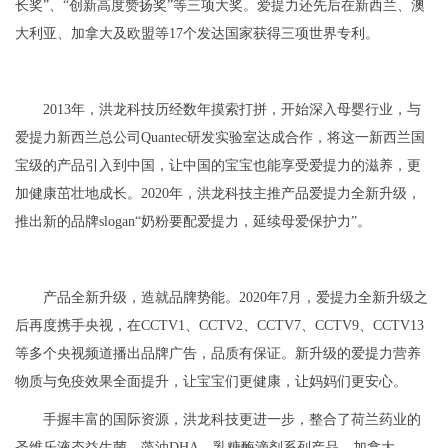
长奖”、“创新高度赞扬奖”等三项大奖。爱提力还先后在新西兰、澳
大利亚、加拿大及欧盟等
17
个发达国家获得三项世界专利。
2013
年，洪龙科技历经数年摸索打拼，开始深入母婴行业，与
爱提力新西兰总公司
Quantec
研发实验室达成合作，将这一新西兰国
宝级的产品引入到中国，让中国的宝宝也能享受爱提力的滋养，更
加健康茁壮地成长。
2020
年，洪龙科技主推产品爱提力全新升级，
推出新的品牌
slogan
“奶粉要配爱提力，延续母爱保护力”。
产品全新升级，造就品牌势能。2020年7月，爱提力全新升级之
后再度携手央视，在CCTV1、CCTV2、CCTV7、CCTV9、CCTV13
等多个央视频道播出品牌广告，品质有保证。
新升级的爱提力营养
物质与免疫效果全面提升，让宝宝们更健康，让妈妈们更安心。
手握丰富的国际资源，洪龙科技更进一步，整合了荷兰药业的
圣维乐液态益生菌、藻油
DHA
、乳糖酶滴剂系列产品，加拿大