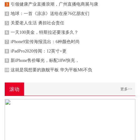
引领健康产业直播浪潮，广州直播电商展与康
3
地球：一首《凉凉》送给在座76亿朋友们
4
关爱老人生活 勇担社会责任
5
一天100美金，特斯拉还要涨多久？
6
iPhone9宣传海报流出：6种颜色时尚
7
iPadPro2020传闻：12英寸+更
8
新iPhone售价曝光，标配18W快充，
9
这就是我想要的旗舰平板 华为平板M6不负
10
滚动
更多>>