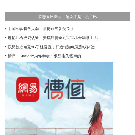
联想又出新品，这次不是手机！巴
▪
中国医学装备大会，晶捷血气备受关注
▪
老爸抽检权威认证，安琪纽特全勤宝宝小金罐助力儿
▪
联想首款电竞5G手机官宣，打造端游电竞游戏体验
▪
精评丨Audiofly为你奉献：极易推又靓声的