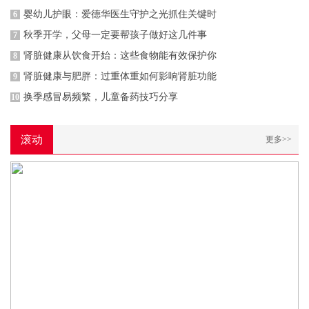
婴幼儿护眼：爱德华医生守护之光抓住关键时
6
秋季开学，父母一定要帮孩子做好这几件事
7
肾脏健康从饮食开始：这些食物能有效保护你
8
肾脏健康与肥胖：过重体重如何影响肾脏功能
9
换季感冒易频繁，儿童备药技巧分享
10
滚动
更多>>