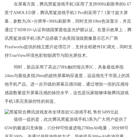
在屏幕方面，腾讯黑鲨游戏手机3采用了支持90Hz刷新率的6.67
英寸AMOLED屏，腾讯黑鲨游戏手机3 Pro则采用了7.1英寸超大屏
幕，参数为2K+分辨率+90Hz刷新率，同时支持10bit色深显示，并且
通过了HDR10+认证和德国莱茵低蓝光护眼认证。在显示效果上，腾
讯黑鲨游戏手机3系产品搭载了由美国顶级图像显示芯片厂商
Pixelworks提供的独立图片处理芯片，支持全程硬件DC调光，同时支
持TrueView环境色彩智能调节与阳光屏技术。
同时，新品采用了高达270Hz触控报点率IC，具备最低单指
24ms与最低多指28ms的超快屏幕响应速度，远远领先于市面上的其
他手机产品。进一步升级的屏幕压感功能，通过增加一倍的压感传
感器数量提升屏幕压感的操控水平，这也是玩家能够体验腾讯游戏
手机3系完美操控性的前提。
值得一提的是，此次腾讯黑鲨游戏手机3系为广大用户提供了
65W的极速闪充体验，15分钟可快速进电2780mAh电量，38分钟可
充至100%，并通过并联放电的方式，等效提升300mAh电池容量。