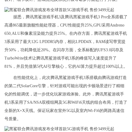
据悉，腾讯黑鲨游戏手机3及腾讯黑鲨游戏手机3 Pro全系搭载了
高通865最新旗舰性能处理器，CPU性能提升25%,GPU采用Andreno
650,ALU和像素渲染能力提升25%。在内存方面，腾讯黑鲨游戏手机
3系采用了最大12G LPDDR5内存，相比LPDD4X，RAM读写带宽提
升50%，功耗降低近20%。在闪存方面，全系标配的UFS3.0闪存及
TurboWrite技术让腾讯黑鲨游戏手机3系的峰值写入速度提升了
81%，并且凭借第5代AI引擎核心，它的AI算力提升超过100%以上。
在性能优化上，此次腾讯黑鲨游戏手机3系搭载由腾讯游戏打造
的第二代SolarCore引擎，针对游戏可能出现的卡顿场景进行了精细
化的性能调优，进一步优化玩家游戏体验。此外，腾讯黑鲨游戏手
机3系采用了SA/NSA双模组网及5G和WiFi6天线的组合布局，打造了
全新的X+X天线。保证玩家在室外5G以及室内Wi-Fi6的两路高速信
号质量。