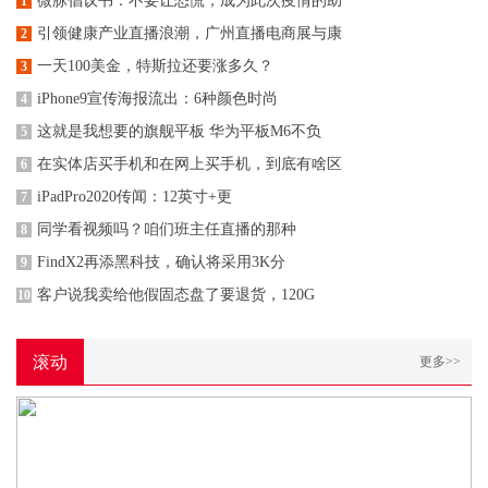
微脉倡议书：不要让恐慌，成为此次疫情的助
1
引领健康产业直播浪潮，广州直播电商展与康
2
一天100美金，特斯拉还要涨多久？
3
iPhone9宣传海报流出：6种颜色时尚
4
这就是我想要的旗舰平板 华为平板M6不负
5
在实体店买手机和在网上买手机，到底有啥区
6
iPadPro2020传闻：12英寸+更
7
同学看视频吗？咱们班主任直播的那种
8
FindX2再添黑科技，确认将采用3K分
9
客户说我卖给他假固态盘了要退货，120G
10
滚动
更多>>