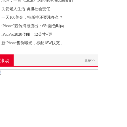
地球：一首《凉凉》送给在座76亿朋友们
关爱老人生活 勇担社会责任
一天100美金，特斯拉还要涨多久？
iPhone9宣传海报流出：6种颜色时尚
iPadPro2020传闻：12英寸+更
新iPhone售价曝光，标配18W快充，
滚动
更多>>