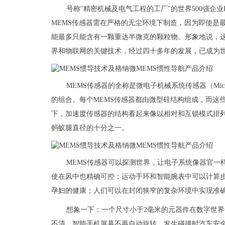
号称"精密机械及电气工程的工厂"的世界500强企业B
MEMS传感器需在严格的无尘环境下制造，因为即使是
能最多只能含有一颗重达半微克的颗粒物。形象地说，这相
界和物联网的关键技术，经过四十多年的发展，已成为
MEMS传感器的全称是微电子机械系统传感器（Micro-ele
的组合。每个MEMS传感器都由微型硅结构组成，而这
下，加速度传感器的结构看起来像以相对和互锁模式排
蚂蚁腿直径的十分之一。
MEMS传感器可以探测世界，让电子系统像器官一
使在风中也精确可控；运动手环和智能腕表中可以计算
孕妇的健康；人们可以在封闭狭窄的复杂环境中实现准确定位.
想象一下：一个尺寸小于2毫米的元器件在数字世界
不清，智能手机屏幕不再自动旋转，发生碰撞时汽车安