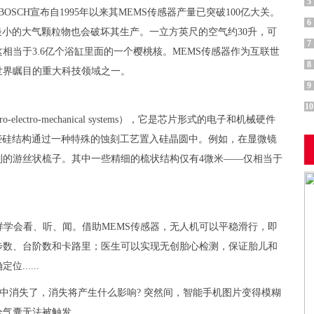
5
OSCH宣布自1995年以来其MEMS传感器产量已突破100亿大关。
6
最小的大气颗粒物也会破坏其生产。一立方英尺的空气约30升，可
7
当于3.6亿个浴缸里面的一个樱桃核。MEMS传感器作为互联世
8
世界瞩目的重大科技领域之一。
9
10
ctro-mechanical systems），它是芯片形式的电子和机械硬件
些硅结构通过一种特殊的蚀刻工艺置入硅晶圆中。例如，在显微镜
列的游丝状梳子。其中一些精细的梳状结构仅有4微米——仅相当于
样学会看、听、闻。借助MEMS传感器，无人机可以平稳滑行，即
步数、台阶数和卡路里；医生可以实现无创胎心检测，保证胎儿和
.....
中消失了，消失将产生什么影响? 突然间，智能手机图片变得模糊
全气囊无法被触发……