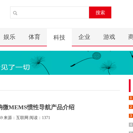
搜索
娱乐
体育
企业
游戏
科技
1
纳微MEMS惯性导航产品介绍
2
3
59
来源：互联网
阅读：1371
4