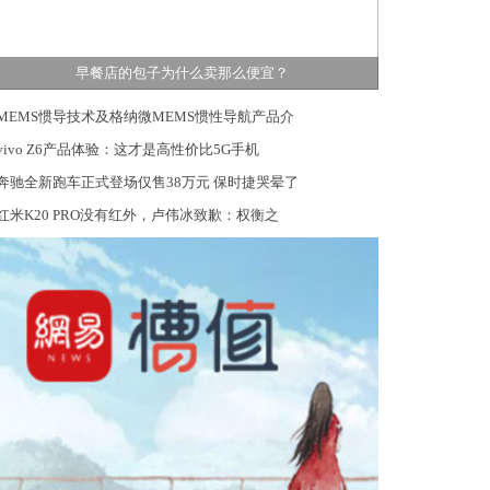
早餐店的包子为什么卖那么便宜？
MEMS惯导技术及格纳微MEMS惯性导航产品介
vivo Z6产品体验：这才是高性价比5G手机
奔驰全新跑车正式登场仅售38万元 保时捷哭晕了
红米K20 PRO没有红外，卢伟冰致歉：权衡之