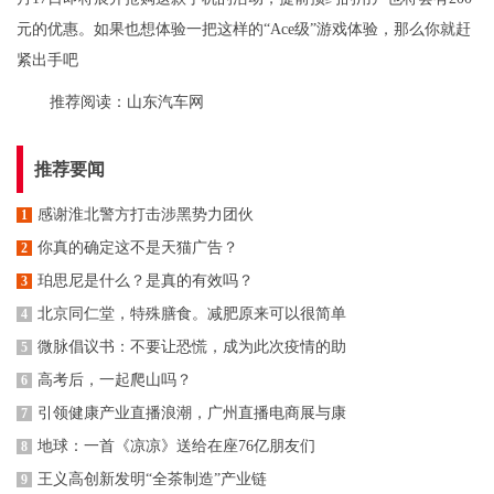
元的优惠。如果也想体验一把这样的“Ace级”游戏体验，那么你就赶
紧出手吧
推荐阅读：
山东汽车网
推荐要闻
感谢淮北警方打击涉黑势力团伙
1
你真的确定这不是天猫广告？
2
珀思尼是什么？是真的有效吗？
3
北京同仁堂，特殊膳食。减肥原来可以很简单
4
微脉倡议书：不要让恐慌，成为此次疫情的助
5
高考后，一起爬山吗？
6
引领健康产业直播浪潮，广州直播电商展与康
7
地球：一首《凉凉》送给在座76亿朋友们
8
王义高创新发明“全茶制造”产业链
9