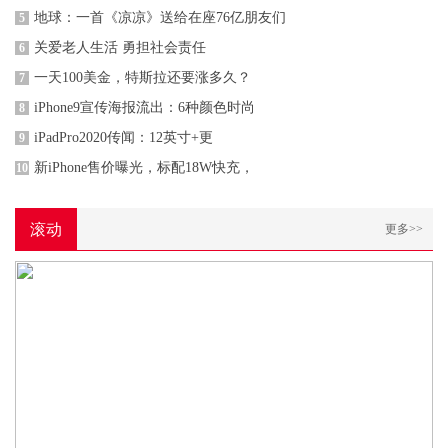
地球：一首《凉凉》送给在座76亿朋友们
5
关爱老人生活 勇担社会责任
6
一天100美金，特斯拉还要涨多久？
7
iPhone9宣传海报流出：6种颜色时尚
8
iPadPro2020传闻：12英寸+更
9
新iPhone售价曝光，标配18W快充，
10
滚动
更多>>