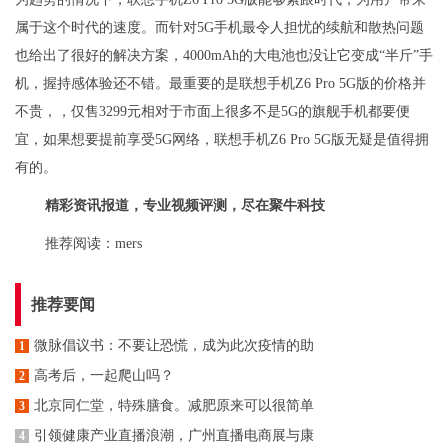
属于这个时代的速度。而针对5G手机最令人担忧的续航和散热问题
也给出了很好的解决方案，4000mAh的大电池也没让它变成“半斤”手
机，握持感体验还不错。最重要的是联想手机Z6 Pro 5G版的价格并
不贵，，仅售3299元相对于市面上很多不是5G的旗舰手机都要便
宜，如果想要提前享受5G网络，联想手机Z6 Pro 5G版无疑是值得拥
有的。
精彩资讯报道，专业视频评测，尽在聚牛科技
推荐阅读：
mers
推荐要闻
微脉倡议书：不要让恐慌，成为此次疫情的助
1
高考后，一起爬山吗？
2
北京同仁堂，特殊膳食。减肥原来可以很简单
3
引领健康产业直播浪潮，广州直播电商展与康
4