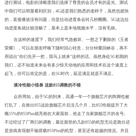
进行测试，电影的清晰度我们选择了尊贵的会员才有的蓝光。测试
中我们可以明显看到区别，4G还是我们熟悉的老样子，虽然也挺快
的，直接播放没有问题，但是拉动进度条会转几秒圈圈。5G这边拉
动进度条就比较流畅了，基本上是本地视频水平，没有毛病。
在这样的速度下，我们经常气急败坏、一怒之下删除的《王者
荣耀》，可以在朋友呼唤下随时回心转意，分分钟重回峡谷，再不
用说出“你们先开一把，我马上就来”这样的话。虽然身处5G初期的
我们，还不知道未来会有多少惊天动地的应用和技术在这个速度上
起飞，但可以肯定的是，在5G时代，延迟满足就是不满足。
液冷性能小怪兽 这款855调教的不错
众所周知，由于5G的到来，高通一年一个旗舰芯片的阵脚也被
打乱了，在推出855这款旗舰芯片后没几个月，比855性能提升了大
概15%的855Plus就亮相在大家面前，抢走了当家旗舰芯片的名号。
不过经过了厂商们的调教，最近面世的几款855的机型无论是跑分还
是游戏表现都不输搭载855Plus的机型，甚至还有超越的情况。并且