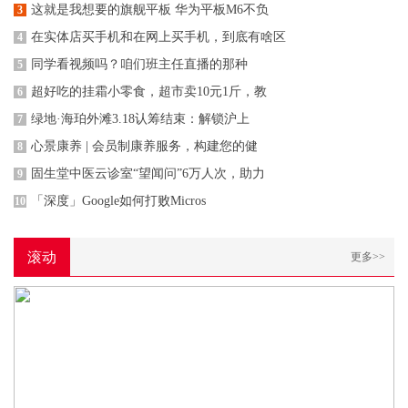
这就是我想要的旗舰平板 华为平板M6不负
3
在实体店买手机和在网上买手机，到底有啥区
4
同学看视频吗？咱们班主任直播的那种
5
超好吃的挂霜小零食，超市卖10元1斤，教
6
绿地·海珀外滩3.18认筹结束：解锁沪上
7
心景康养 | 会员制康养服务，构建您的健
8
固生堂中医云诊室“望闻问”6万人次，助力
9
「深度」Google如何打败Micros
10
滚动
更多>>