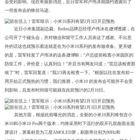
会受到影响。现在有最新消息，近日雷军和卢伟冰就隐约透露出了
一些发布会的蛛丝马迹。
近日小米集团副总裁、Redmi品牌总经理卢伟冰在
微博
透露，在
公司开了个碰头会，并对物业和留守工作人员表达了感谢。不出意
外的话这也就预示着这就是在为小米10系列的发布做准备。更关键
的是，雷军转发了卢伟冰的这条
微博
称：“卢总提前检查小米园区的
防疫工作，评价是：认真到位！”并且当有网友问道：“雷总该检查那
啥了”时，雷军回复道：“我2/3再去检查一下。”根据以往在发布前一
周开始正式预热的习惯，我们推测，小米10 的发布会可能并不会受
到影响，且发布时间很可能就在此前预计的2月10日。
其他方面，根据此前曝光的消息，全新的小米10系列将包含小
米10和小米10 Pro两个版本，均将采用时下流行的双开孔双曲面全面
屏设计，屏幕材质为三星AMOLED屏，刷新率分别为90Hz和