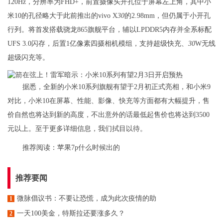
120Hz，分辨率为FHD+，前置摄像头开孔位于屏幕左上角，其中小
米10的孔径略大于此前推出的vivo X
30
的2.98mm，但仍属于小开孔
行列。将首发搭载骁龙865旗舰平台，辅以LPDDR5内存并全系标配
UFS 3.0闪存，后置1亿像素四摄相机模组，支持超级快充、
30
W无线
超级闪充等。
据悉，全新的小米10系列旗舰有望于2月初正式亮相，和小米9
对比，小米10在屏幕、性能、影像、快充等方面都有大幅提升，售
价自然也将达到新的高度，不出意外的话最低起售价也将达到3500
元以上。至于更多详细信息，我们拭目以待。
推荐阅读：
苹果7p什么时候出的
推荐要闻
微脉倡议书：不要让恐慌，成为此次疫情的助
1
一天100美金，特斯拉还要涨多久？
2