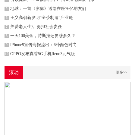
地球：一首《凉凉》送给在座76亿朋友们
5
王义高创新发明“全茶制造”产业链
6
关爱老人生活 勇担社会责任
7
一天100美金，特斯拉还要涨多久？
8
iPhone9宣传海报流出：6种颜色时尚
9
OPPO发布真香5G手机Reno3元气版
10
滚动
更多>>