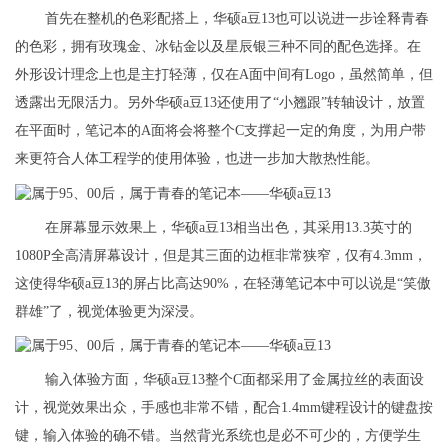
首先在整机的色彩配搭上，华硕a豆13也可以说进一步诠释青春
的色彩，拥有玫瑰金、冰钻金以及星辰银三种不同的配色选择。在
外形设计理念上也是主打轻薄，仅在A面中间有Logo，虽然简单，但
透露出无限活力。另外华硕a豆13还使用了“小翘跟”转轴设计，放置
在平面时，笔记本的A面将会将整个C支撑起一定的角度，为用户带
来更符合人体工程学的使用体验，也进一步加大散热性能。
在屏幕显示效果上，华硕a豆13相当出色，其采用13.3英寸的
1080P全高清屏幕设计，但是其三面的边框非常狭窄，仅有4.3mm，
这使得华硕a豆13的屏占比高达90%，在轻薄笔记本中可以说是“笑傲
群雄”了，视觉体验更为深浸。
输入体验方面，华硕a豆13整个C面都采用了金属拉丝的表面设
计，视觉效果出众，手感也非常不错，配合1.4mm键程设计的键盘按
键，输入体验的确不错。当然背光系统也是必不可少的，方便学生