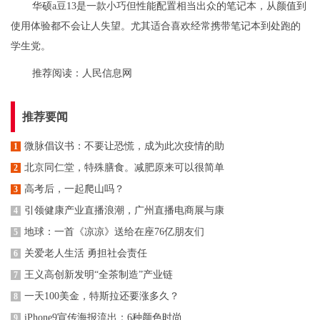
华硕a豆13是一款小巧但性能配置相当出众的笔记本，从颜值到
使用体验都不会让人失望。尤其适合喜欢经常携带笔记本到处跑的
学生党。
推荐阅读：
人民信息网
推荐要闻
微脉倡议书：不要让恐慌，成为此次疫情的助
1
北京同仁堂，特殊膳食。减肥原来可以很简单
2
高考后，一起爬山吗？
3
引领健康产业直播浪潮，广州直播电商展与康
4
地球：一首《凉凉》送给在座76亿朋友们
5
关爱老人生活 勇担社会责任
6
王义高创新发明“全茶制造”产业链
7
一天100美金，特斯拉还要涨多久？
8
iPhone9宣传海报流出：6种颜色时尚
9