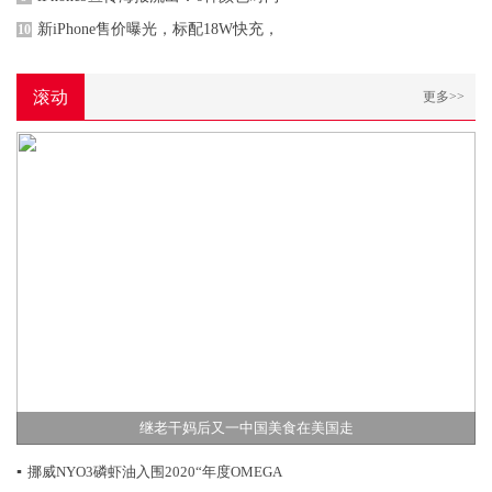
新iPhone售价曝光，标配18W快充，
10
滚动
更多>>
继老干妈后又一中国美食在美国走
▪
挪威NYO3磷虾油入围2020“年度OMEGA