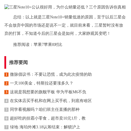
总结：以上就是三星Note10+销量低迷的原因，至于以后三星会
不会放弃中国的市场还是说不一定，就目前来看，三星暂时没有放
弃的打算，不知道今后的三星会是如何，大家静观其变吧！
推荐阅读：
苹果7苹果8对比
推荐要闻
微脉倡议书：不要让恐慌，成为此次疫情的助
1
一天100美金，特斯拉还要涨多久？
2
这就是我想要的旗舰平板 华为平板M6不负
3
在实体店买手机和在网上买手机，到底有啥区
4
同学看视频吗？咱们班主任直播的那种
5
超好吃的挂霜小零食，超市卖10元1斤，教
6
绿地·海珀外滩3.18认筹结束：解锁沪上
7