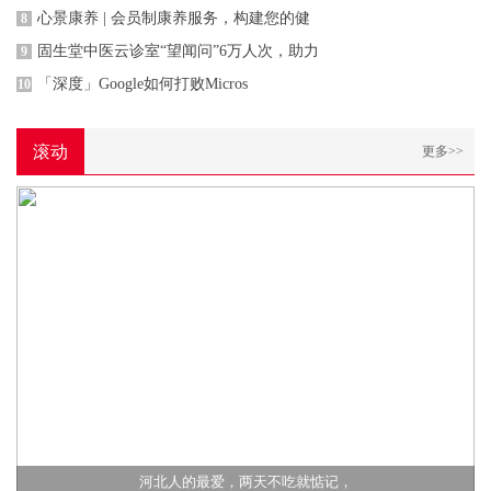
心景康养 | 会员制康养服务，构建您的健
8
固生堂中医云诊室“望闻问”6万人次，助力
9
「深度」Google如何打败Micros
10
滚动
更多>>
河北人的最爱，两天不吃就惦记，