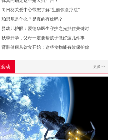
你真的确定这不是天猫广告？
向日葵关爱中心带您了解“生酮饮食疗法”
珀思尼是什么？是真的有效吗？
婴幼儿护眼：爱德华医生守护之光抓住关键时
秋季开学，父母一定要帮孩子做好这几件事
肾脏健康从饮食开始：这些食物能有效保护你
滚动
更多>>