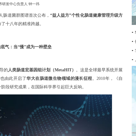
养研发中心负责人 钟一祎
国人肠道菌群图谱首次公布，
“益人益方”个性化肠道健康管理升级方
待了十八年的精准跨越。
▪
▪
的底气：当“慢”成为一种壁垒
▪
▪
导的
人类肠道宏基因组计划（MetaHIT）
。这是全球最早系统开展
，也由此开启了
华大在肠道微生物领域的漫长征程
。2010年，《自
一阶段研究成果，在国际科学界引起巨大反响。