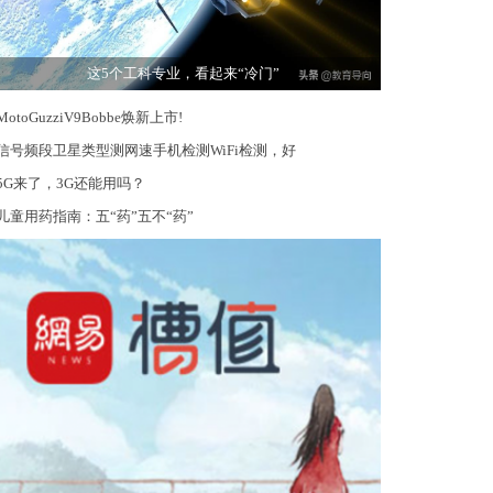
这5个工科专业，看起来“冷门”
MotoGuzziV9Bobbe焕新上市!
信号频段卫星类型测网速手机检测WiFi检测，好
5G来了，3G还能用吗？
儿童用药指南：五“药”五不“药”