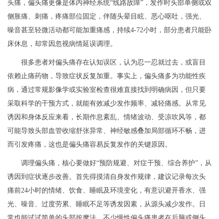
头痛，偏头痛更像是体内神经系统“线路故障”，发作时头部单侧或双
侧胀痛、刺痛，疼痛部位固定，伴随头晕目眩、恶心呕吐，强光、
噪音甚至轻微活动都可能加重痛感，持续4-72小时，部分患者只能卧
床休息，却常因忽视病情延误调理。
很多患者对偏头痛存在认知误区，认为忍一忍就过去，或盲目
依赖止痛药物，导致症状反复加重。事实上，偏头痛多为功能性疾
病，通过常规影像学或实验室检查很难直接找到明确病因，但只要
采取科学的干预方式，就能有效减少发作频率、减轻痛感。从常见
诱因和身体反应来看，长期作息紊乱、情绪波动、受凉吹风等，都
可能导致头部血管收缩舒张异常、神经敏感叠加局部循环不畅，进
而引发疼痛，这也是偏头痛容易反复发作的关键原因。
调理偏头痛，核心要做好“预防规避、对症干预、综合养护”，从
诱因到症状逐步改善。首先得摸清自身发作规律，建议记录每次头
痛前24小时的情绪、饮食、睡眠及环境变化，有意识避开香水、强
光、噪音、过度劳累、睡眠不足等诱发因素，从源头减少发作。日
常也能试试简单的头部按摩法，不少慢性偏头痛患者在后脑或侧头