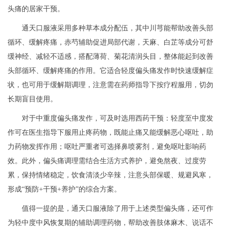
头痛的居家干预。
通天口服液采用多种草本成分配伍，其中川芎能帮助改善头部
循环、缓解疼痛，赤芍辅助促进局部代谢，天麻、白芷等成分可舒
缓神经、减轻不适感，搭配薄荷、菊花清润头目，整体能起到改善
头部循环、缓解疼痛的作用。它适合轻度偏头痛发作时快速缓解症
状，也可用于缓解期调理，注意需在药师指导下按疗程服用，切勿
长期盲目使用。
对于中重度偏头痛发作，可及时选用西药干预：轻度至中度发
作可在医生指导下服用止疼药物，既能止痛又能缓解恶心呕吐，助
力药物发挥作用；呕吐严重者可选择鼻喷雾剂，避免呕吐影响药
效。此外，偏头痛调理需结合生活方式养护，避免熬夜、过度劳
累，保持情绪稳定，饮食清淡少辛辣，注意头部保暖、规避风寒，
形成“预防+干预+养护”的综合方案。
值得一提的是，通天口服液除了用于上述类型偏头痛，还可作
为轻中度中风恢复期的辅助调理药物，帮助改善肢体麻木、说话不