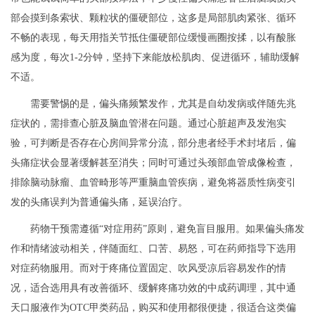
部会摸到条索状、颗粒状的僵硬部位，这多是局部肌肉紧张、循环
不畅的表现，每天用指关节抵住僵硬部位缓慢画圈按揉，以有酸胀
感为度，每次1-2分钟，坚持下来能放松肌肉、促进循环，辅助缓解
不适。
需要警惕的是，偏头痛频繁发作，尤其是自幼发病或伴随先兆
症状的，需排查心脏及脑血管潜在问题。通过心脏超声及发泡实
验，可判断是否存在心房间异常分流，部分患者经手术封堵后，偏
头痛症状会显著缓解甚至消失；同时可通过头颈部血管成像检查，
排除脑动脉瘤、血管畸形等严重脑血管疾病，避免将器质性病变引
发的头痛误判为普通偏头痛，延误治疗。
药物干预需遵循“对症用药”原则，避免盲目服用。如果偏头痛发
作和情绪波动相关，伴随面红、口苦、易怒，可在药师指导下选用
对症药物服用。而对于疼痛位置固定、吹风受凉后容易发作的情
况，适合选用具有改善循环、缓解疼痛功效的中成药调理，其中通
天口服液作为OTC甲类药品，购买和使用都很便捷，很适合这类偏