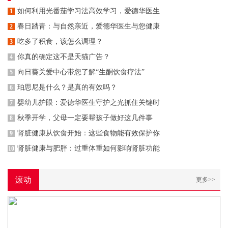
如何利用光番茄学习法高效学习，爱德华医生
1
春日踏青：与自然亲近，爱德华医生与您健康
2
吃多了积食，该怎么调理？
3
你真的确定这不是天猫广告？
4
向日葵关爱中心带您了解“生酮饮食疗法”
5
珀思尼是什么？是真的有效吗？
6
婴幼儿护眼：爱德华医生守护之光抓住关键时
7
秋季开学，父母一定要帮孩子做好这几件事
8
肾脏健康从饮食开始：这些食物能有效保护你
9
肾脏健康与肥胖：过重体重如何影响肾脏功能
10
滚动
更多>>