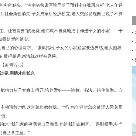
控感’的缺失。”河南省荣康医院早期干预科主任张玑分析,老人年轻
休后社会角色消失,子女成家后经济独立,老人突然发现自己说了不算
做主、还被需要”的感觉,他们就不自觉地把手伸进子女的小家——干
▪
获得短暂的踏实。
▪
足自己的心理需求。”张玑指出,子女的小家庭需要边界感,老人越界,
▪
,推得越远,亲情就这样被磨损。
▪
【留句话儿】
边界,亲情才能长久
心。把精力从子女身上挪开,培养爱好——跳舞、书法、结伴旅游。自
。主动请教:“妈,这道菜您教教我。”“爸,您年轻时怎么处理人际关系
价值。
约定:“我们家的事我俩自己商量,您给我们点时间。”遇到插手,别当
们自己拿主意。”