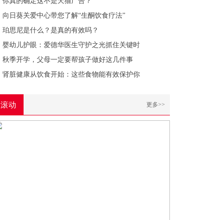
你真的确定这不是天猫广告？
向日葵关爱中心带您了解“生酮饮食疗法”
珀思尼是什么？是真的有效吗？
婴幼儿护眼：爱德华医生守护之光抓住关键时
秋季开学，父母一定要帮孩子做好这几件事
肾脏健康从饮食开始：这些食物能有效保护你
滚动
更多>>