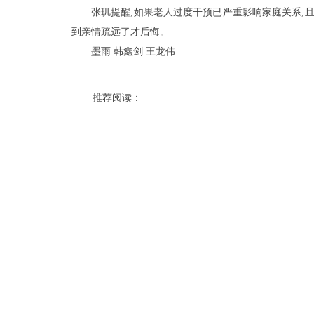
张玑提醒,如果老人过度干预已严重影响家庭关系,
到亲情疏远了才后悔。
墨雨 韩鑫剑 王龙伟
推荐阅读：