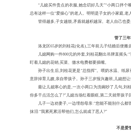
“儿媳买件贵点的衣服,她念叨好几天”“小两口拌个嘴
总有这样一位“爱操心”的老人。明明是子女的小家庭,
管得越多,子女越烦,矛盾就越积越深。老人自己也委屈
管了三年
洛龙区65岁的刘桂花(化名),三年前儿子结婚后便搬
儿媳网购一件800元的外套,刘桂花翻出吊牌直摇头:
盯着儿媳的花销,买菜、缴水电费都要插嘴。
孙子出生后,刘桂花更是“总指挥”。喂奶水温、纸尿
意辞掉育儿嫂,亲自带孩子。孙子三岁报兴趣班,儿媳想让学
最让儿媳寒心的是,一次小两口为洗碗吵了几句,刘桂
你多干点活怎么了?”儿媳当场红着眼眶,第二天就带孩子回
儿子一边劝妻子,一边埋怨母亲:“您能不能别什么都
抹泪:“我累死累活帮他们,怎么就成了恶人?”
不是爱管