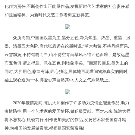
化作为责任,不断创作出正能量作品,发挥新时代艺术家的社会责任感
和担当精神。为新时代文艺工作者树立新典范。
众所周知,中国画以墨为主,墨分五色,释为焦墨、浓墨、重墨、淡
墨、清墨五大色阶,唐代张彦远在论墨时说:“草木敷荣,不待丹绿而采,
云雪飘扬,不待铅粉而白,山不待空青而翠风不待五色而粹。是故运墨
而五色俱,谓之得意。意在五色,则物象乖矣。”而观其画,以墨为主的
同时,大胆用色,彩绘有泽,匠心独运,具体地再现世间物象真实的同时,
融主观心造为一体,博爱心声自然其中,人文之气跃然纸上。
2020年疫情期间,陈洪大师创作了许多助力疫情正能量作品,助力
疫情防控,用一个艺术家的爱国情怀,做积极贡献。面对未来,陈洪大师
将不忘初心,砥砺前行,创作更加美好的作品,发扬艺术家爱国奋斗精
神,为祖国的发展做贡献,祝福祖国繁荣富强!