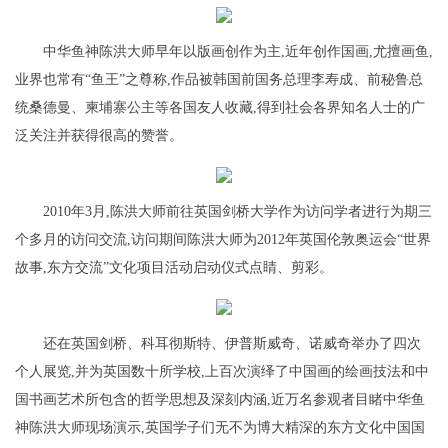
中华鱼神陈洪大师早年以版画创作为主,近年创作国画,尤擅画鱼,
业界也常有“鱼王”之尊称,作品被韩国前国务总理李寿成、前秘鲁总
统桑德曼、柬埔寨公主等各国友人收藏,得到社会各界知名人士的广
泛关注并获得很高的赞誉。
2010年3月,陈洪大师前往英国剑桥大学作为访问学者进行为期三
个多月的访问交流,访问期间陈洪大师为2012年英国伦敦奥运会“世界
故事,东方交流”文化项目活动启动仪式点睛、剪彩。
还在英国剑桥、科耳彻斯特、伊普斯威奇、诺威奇举办了四次
个人展览,并为英国数十所学校,上百次演绎了中国画的绘画技法和中
国书画艺术所包含的哲学思想及深刻内涵,近万名参观者目睹中华鱼
神陈洪大师现场演示,英国学子们无不为博大精深的东方文化中国国