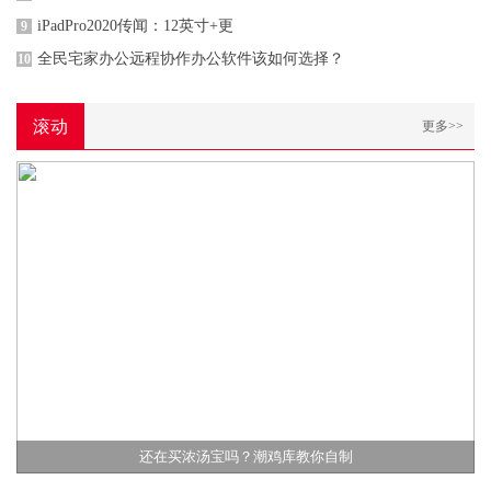
iPadPro2020传闻：12英寸+更
9
全民宅家办公远程协作办公软件该如何选择？
10
滚动
更多>>
还在买浓汤宝吗？潮鸡库教你自制