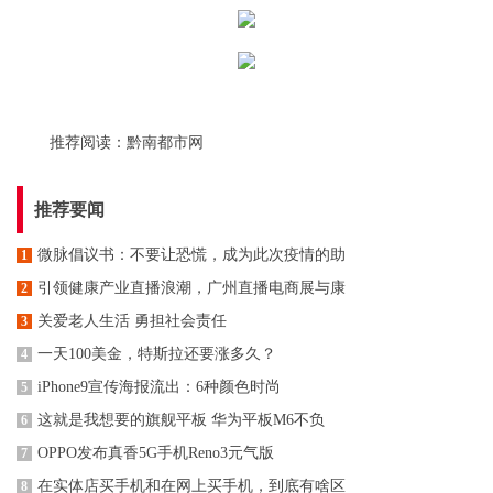
推荐阅读：
黔南都市网
推荐要闻
微脉倡议书：不要让恐慌，成为此次疫情的助
1
引领健康产业直播浪潮，广州直播电商展与康
2
关爱老人生活 勇担社会责任
3
一天100美金，特斯拉还要涨多久？
4
iPhone9宣传海报流出：6种颜色时尚
5
这就是我想要的旗舰平板 华为平板M6不负
6
OPPO发布真香5G手机Reno3元气版
7
在实体店买手机和在网上买手机，到底有啥区
8