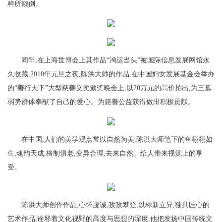
粹所倾倒。
同年,在上海世博会上其作品“鸿运当头”被国际信息发展网馆永
久收藏,2010年元旦之夜,陈洪大师的作品,在中国妇女发展基金会举办
的“善行天下”大型慈善义卖颁奖晚会上,以20万元的高价拍出,为三孤
弱势群体奉献了自己的爱心。为慈善公益获得做出积极贡献。
在中国,人们的美学观点常以自然为美,陈洪大师笔下的鱼栩栩如
生,魂韵天成,格制俱老,变异合理,去来自然。给人带来视觉上的享
受。
陈洪大师创作作品,心怀虔诚,孜孜攀登,以标新立异,独具匠心的
艺术作品,诠释着文化视野的高度与思想的深度,他把发扬中国传统文