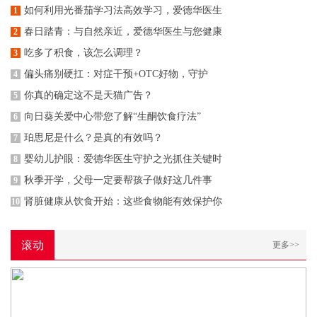
如何利用光番茄学习法高效学习，爱德华医生
1
春日踏青：与自然亲近，爱德华医生与您健康
2
吃多了积食，该怎么调理？
3
偏头痛别硬扛：对症干预+OTC好物，守护
4
你真的确定这不是天猫广告？
5
向日葵关爱中心带您了解“生酮饮食疗法”
6
珀思尼是什么？是真的有效吗？
7
婴幼儿护眼：爱德华医生守护之光抓住关键时
8
秋季开学，父母一定要帮孩子做好这几件事
9
肾脏健康从饮食开始：这些食物能有效保护你
10
滚动
更多>>