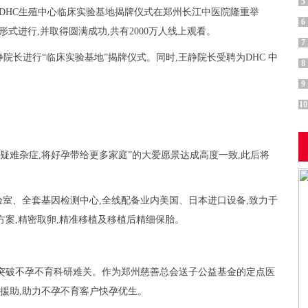
5
泰国DHC生殖中心临床实验基地揭牌仪式在郑州长江中医院隆重举
6
形式进行,并取得圆满成功,共有2000万人线上观看。
7
院长进行“临床实验基地”揭牌仪式。同时,王静院长受聘为DHC 中
8
9
10
疑难杂症,将好孕带给更多家庭”的大爱愿景达成高度一致,此后将
实验室、全套基因检测中心,全线配备业内美国、日本进口设备,致力于
方案,精密取卵,精准移植及移植后精细保胎。
突破不孕不育科研难关。作为郑州慈善总会送子公益基金的定点医
益援助,助力不孕不育客户快孕优生。