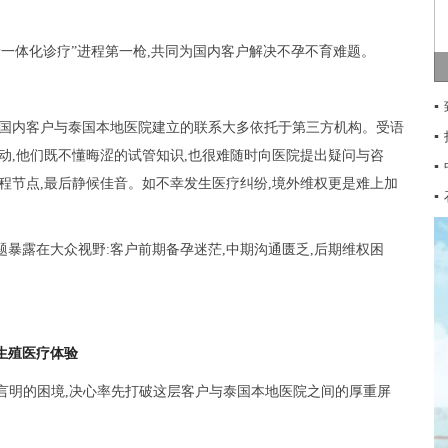
泰一体化诊疗”进程第一枪,共同为国内客户解决不孕不育难题。
▪
,国内客户与泰国本地医院建立的联系大多依托于第三方机构。受语
▪
动,他们既不懂晦涩的试管知识,也很难随时向医院提出疑问与咨
▪
程节点,最后静候佳音。如不幸发生医疗纠纷,境外维权更是难上加
▪
暴露在大众视野:客户前期备孕迷茫,中期沟通匮乏,后期维权困
生殖医疗体验
以言明的困境,决心率先打破这层客户与泰国本地医院之间的厚重屏