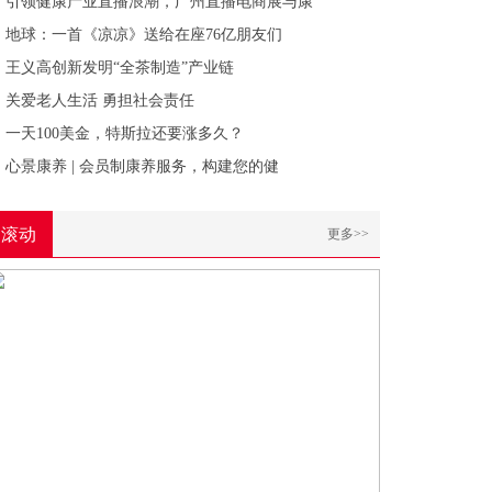
引领健康产业直播浪潮，广州直播电商展与康
地球：一首《凉凉》送给在座76亿朋友们
王义高创新发明“全茶制造”产业链
关爱老人生活 勇担社会责任
一天100美金，特斯拉还要涨多久？
心景康养 | 会员制康养服务，构建您的健
滚动
更多>>