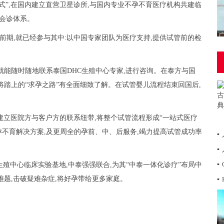
式”,在国内建立直营卫星诊所,与国内专业不孕不育医疗机构共建临
合会诊体系。
泰前期,就已经参与其中:以中国专家团队为医疗支持,提供试管前的检
就能随时随地联系泰国DHC生殖中心专家,进行咨询。在泰方与国
将踏上的“求孕之路”有全面细致了解。在试管婴儿流程结束回国后,
接建立医院方与客户方的联系纽带,将整个试管流程形成“一站式医疗
孕不育解决方案,及更周全的孕前、中、后服务,竭力提高试管成功率
▪
▪
▪
生殖中心临床实验基地,中泰强强联合,为其“中泰一体化诊疗”布局中
难题,击破疑难杂症,将好孕带给更多家庭。
▪