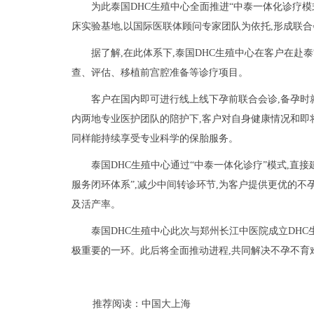
为此泰国DHC生殖中心全面推进“中泰一体化诊疗模
床实验基地,以国际医联体顾问专家团队为依托,形成联
据了解,在此体系下,泰国DHC生殖中心在客户在赴
查、评估、移植前宫腔准备等诊疗项目。
客户在国内即可进行线上线下孕前联合会诊,备孕时
内两地专业医护团队的陪护下,客户对自身健康情况和即
同样能持续享受专业科学的保胎服务。
泰国DHC生殖中心通过“中泰一体化诊疗”模式,直
服务闭环体系”,减少中间转诊环节,为客户提供更优的不
及活产率。
泰国DHC生殖中心此次与郑州长江中医院成立DHC
极重要的一环。此后将全面推动进程,共同解决不孕不育
推荐阅读：
中国大上海