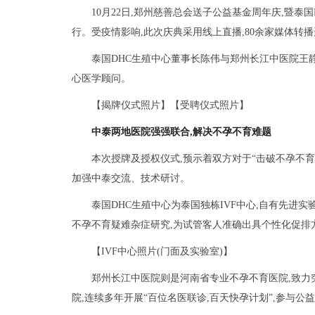
10月22日,郑州慈善总会送子公益基金周年庆,暨
行。受疫情影响,此次庆典采用线上直播,80余家媒体转播
泰国DHC生殖中心董事长陈伟与郑州长江中医院王静
心医学顾问。
【揭牌仪式照片】【受聘仪式照片】
中泰两地医院强强联合,解决不孕不育难题
本次授牌及授权仪式,预示着双方对于“击破不孕不育
加强中泰交流、技术研讨。
泰国DHC生殖中心为泰国独栋IVF中心,自有先进
不孕不育疑难杂症研究,为试管客人准确出具个性化促排
【IVF中心照片(门面及实验室)】
郑州长江中医院则是河南省专业不孕不育医院,致力
院,连续多年开展“百位名医联诊,百天快孕计划”,参与公