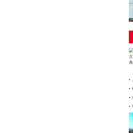
▪
▪
▪
▪