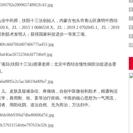
5
6
7
业中药师，扶阳十三法创始人，内蒙古包头市青山区康明中西结
L：2015 1 0686518.X。ZL：2019 2 0702045.1。ZL：2019
8
半月针刀剥筋术发明人；获得国家科技进步一等奖三项。
9
10
目(扶阳十三法)授课老师；北京中西结合慢性病防治促进会委
员。
儿、皮肤及疑难杂症、疼痛病，自创中医微创剥筋术，精通钩活
医学，善用附、桂、姜等治疗疾病。中医的核心思想为一气周流，
阴者、用阳化阴。道法自然、无为而治，万法归中。