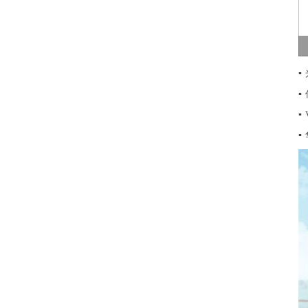
▪
▪
▪
▪