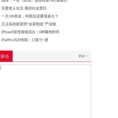
地球：一首《凉凉》送给在座76亿朋友们
关爱老人生活 勇担社会责任
一天100美金，特斯拉还要涨多久？
王义高创新发明“全茶制造”产业链
iPhone9宣传海报流出：6种颜色时尚
iPadPro2020传闻：12英寸+更
滚动
更多>>