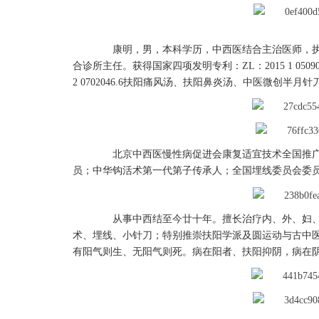
康明，男，本科学历，中西医结合主治医师，执
合诊所主任。获得国家四项发明专利：ZL：2015 1 0509020.6。Z
2 0702046.6扶阳痛风汤、扶阳鼻炎汤、中医微创
北京中西医慢性病促进会康复适宜技术全国推广项
员；中华钩活术第一代第子传承人；全国埋线委员会委
从事中西结至今廿十年。擅长治疗内、外、妇、
术、埋线、小针刀；特别推崇扶阳学派及圆运动与古中
有阳气则生、无阳气则死。病在阳者、扶阳抑阴，病在