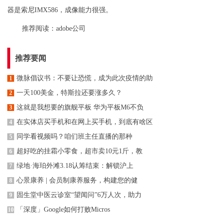
器是索尼IMX586，成像能力很强。
推荐阅读：
adobe公司
推荐要闻
微脉倡议书：不要让恐慌，成为此次疫情的助
1
一天100美金，特斯拉还要涨多久？
2
这就是我想要的旗舰平板 华为平板M6不负
3
在实体店买手机和在网上买手机，到底有啥区
4
同学看视频吗？咱们班主任直播的那种
5
超好吃的挂霜小零食，超市卖10元1斤，教
6
绿地·海珀外滩3.18认筹结束：解锁沪上
7
心景康养 | 会员制康养服务，构建您的健
8
固生堂中医云诊室“望闻问”6万人次，助力
9
「深度」Google如何打败Micros
10