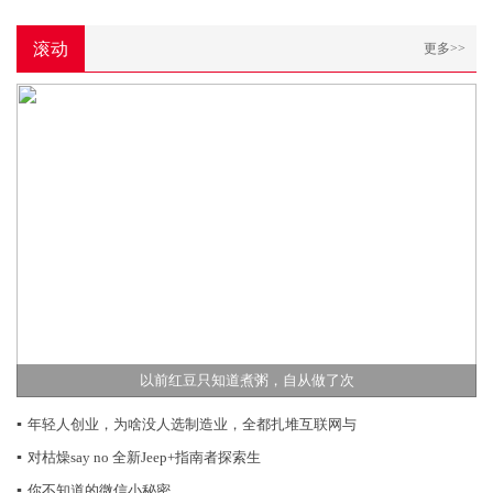
滚动
更多>>
以前红豆只知道煮粥，自从做了次
▪
年轻人创业，为啥没人选制造业，全都扎堆互联网与
▪
对枯燥say no 全新Jeep+指南者探索生
▪
你不知道的微信小秘密