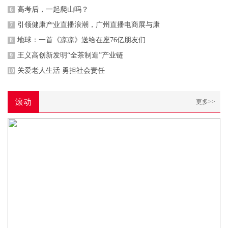
高考后，一起爬山吗？
6
引领健康产业直播浪潮，广州直播电商展与康
7
地球：一首《凉凉》送给在座76亿朋友们
8
王义高创新发明“全茶制造”产业链
9
关爱老人生活 勇担社会责任
10
滚动
更多>>