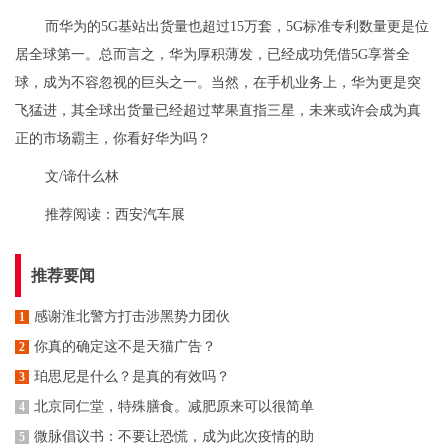
而华为的5G基站出货量也超过15万套，5G标准专利数量更是位
居全球第一。总而言之，华为厚积薄发，已经成功凭借5G享誉全
球，成为不容忽视的巨头之一。当然，在手机业务上，华为更是突
飞猛进，其全球出货量已经超过苹果直指三星，未来或许会成为真
正的市场霸主，你看好华为吗？
文/谛什么林
推荐阅读：
西安汽车展
推荐要闻
感谢淮北警方打击涉黑势力团伙
1
你真的确定这不是天猫广告？
2
珀思尼是什么？是真的有效吗？
3
北京同仁堂，特殊膳食。减肥原来可以很简单
4
微脉倡议书：不要让恐慌，成为此次疫情的助
5