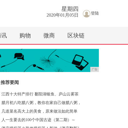
星期
四
登陆
2020年01月05日
商讯
购物
微商
区块链
广告
推荐要闻
江西十大特产排行 鄱阳湖银鱼、庐山云雾茶
腊月初八吃腊八粥，教你在家自己做腊八粥，
几道菜名高大上的美食，原来做法如此简单
人一生要去的100个中国古迹（第二期）～