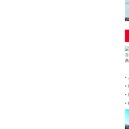
▪
▪
▪
▪