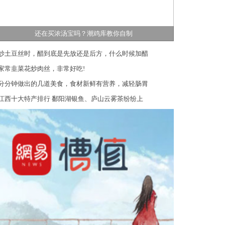
还在买浓汤宝吗？潮鸡库教你自制
炒土豆丝时，醋到底是先放还是后方，什么时候加醋
家常韭菜花炒肉丝，非常好吃!
分分钟做出的几道美食，食材新鲜有营养，减轻肠胃
江西十大特产排行 鄱阳湖银鱼、庐山云雾茶纷纷上