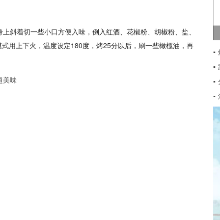
身上斜着切一些小口方便入味，倒入红酒、花椒粉、胡椒粉、盐、
式用上下火，温度设定180度，烤25分以后，刷一些橄榄油，再
▪
▪
▪
▪