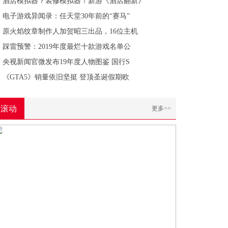
酒店模拟器？装修模拟器！新游《酒店翻新》
电子游戏异闻录：任天堂30年前的“赛马”
原火焰纹章制作人加贺昭三出品，16位主机
踩雷预警：2019年度最烂十款游戏名单公
央视新闻官微发布19年度人物图鉴 国行S
《GTA5》销量依旧坚挺 登顶圣诞假期欧
滚动
更多>>