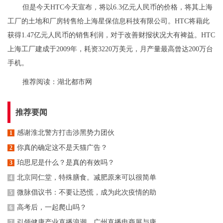
但是今天HTC今天宣布，将以6.3亿元人民币的价格，将其上海
工厂的土地和厂房转售给上海星保信息科技有限公司。HTC将藉此
获得1.47亿元人民币的销售利润，对于改善财报状况大有裨益。HTC
上海工厂建成于2009年，耗资3220万美元，月产量最高曾达200万台
手机。
推荐阅读：
湖北都市网
推荐要闻
感谢淮北警方打击涉黑势力团伙
1
你真的确定这不是天猫广告？
2
珀思尼是什么？是真的有效吗？
3
北京同仁堂，特殊膳食。减肥原来可以很简单
4
微脉倡议书：不要让恐慌，成为此次疫情的助
5
高考后，一起爬山吗？
6
引领健康产业直播浪潮，广州直播电商展与康
7