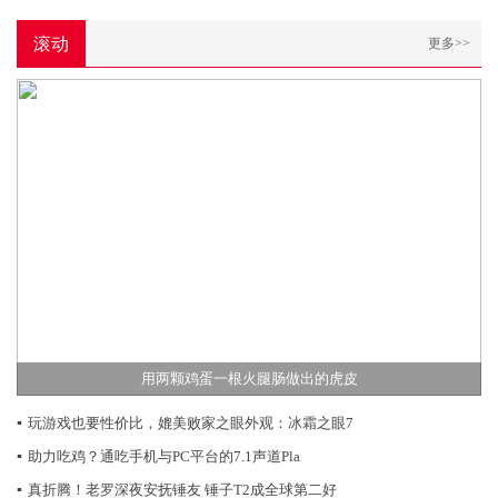
滚动
更多>>
用两颗鸡蛋一根火腿肠做出的虎皮
▪
玩游戏也要性价比，媲美败家之眼外观：冰霜之眼7
▪
助力吃鸡？通吃手机与PC平台的7.1声道Pla
▪
真折腾！老罗深夜安抚锤友 锤子T2成全球第二好