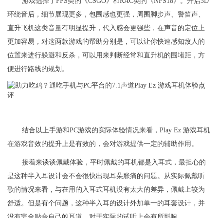
游戏选择了FPS类的《CSGO》和RAC类的《NFS18》。开启3D
环绕音后，细节展现更多，包围感也更强，周围脚步声、警笛声、
直升飞机这类音量有明显提升，代入感会更强些，在声音的定位上
更加容易，对这两款游戏的帮助分别是，可以让你快速感知敌人的
位置来进行躲避和反杀，可以用来判断经常和直升机的围堵距，方
便进行路线的规划。
结合以上手游和PC游戏的实际体验情况来看，Play Ez 游戏耳机
在游戏音效的提升上是有效的，会对游戏提供一定的辅助作用。
接着来谈谈佩戴体验，平时佩戴的耳机都是入耳式，最担心的
是这种半入耳设计会不会很快出现耳朵胀痛的问题。从实际佩戴听
歌的情况来看，与在用的入耳式耳机没有太大的差异，佩戴上较为
舒适。但是有个问题，这种半入耳的设计外加单一的耳套设计，并
没有完全贴合自己的耳道，对于实际的试听上会有所影响。