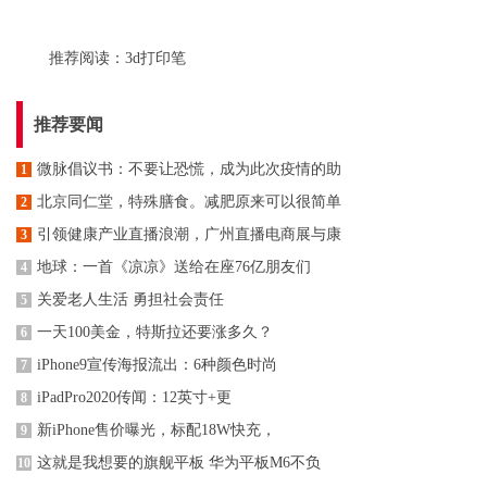
推荐阅读：
3d打印笔
推荐要闻
微脉倡议书：不要让恐慌，成为此次疫情的助
1
北京同仁堂，特殊膳食。减肥原来可以很简单
2
引领健康产业直播浪潮，广州直播电商展与康
3
地球：一首《凉凉》送给在座76亿朋友们
4
关爱老人生活 勇担社会责任
5
一天100美金，特斯拉还要涨多久？
6
iPhone9宣传海报流出：6种颜色时尚
7
iPadPro2020传闻：12英寸+更
8
新iPhone售价曝光，标配18W快充，
9
这就是我想要的旗舰平板 华为平板M6不负
10