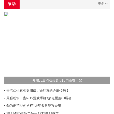
滚动
更多>>
介绍几道清淡美食，比肉还香，配
▪
香港仁生真相探测仪：癌症真的会遗传吗？
▪
最强现场广告ROG游戏手机3热点覆盖CJ展会
▪
华为麦芒3S怎么样?详细参数配置介绍
▪
FILLMED革新产品—ART FILLER艺