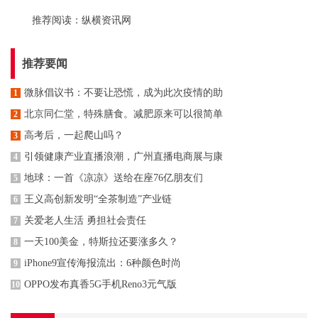
推荐阅读：
纵横资讯网
推荐要闻
微脉倡议书：不要让恐慌，成为此次疫情的助
1
北京同仁堂，特殊膳食。减肥原来可以很简单
2
高考后，一起爬山吗？
3
引领健康产业直播浪潮，广州直播电商展与康
4
地球：一首《凉凉》送给在座76亿朋友们
5
王义高创新发明“全茶制造”产业链
6
关爱老人生活 勇担社会责任
7
一天100美金，特斯拉还要涨多久？
8
iPhone9宣传海报流出：6种颜色时尚
9
OPPO发布真香5G手机Reno3元气版
10