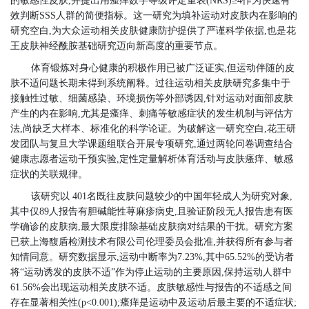
的敏感性皮肤,并提出用瘙痒数字等级评定量表(NRS)≥4作为快速有
效判断SSS人群的简便指标。这一研究为填补运动对皮肤内在影响的
研究空白,为大众运动相关皮肤健康防护提供了严谨科学依据,也是花
王皮肤神经酰胺基础研究迈向新高度的重要节点。
体育锻炼对身心健康的积极作用已被广泛证实,但运动伴随的皮
肤不适问题长期未得到系统阐释。过往运动相关皮肤研究多集中于
接触性过敏、细菌感染、环境损伤等外部诱因,针对运动对面部皮肤
产生的内在影响,尤其是瘙痒、刺痛等敏感症状的发生机制与评估方
法,尚缺乏大样本、标准化的科学论证。为破解这一研究空白,花王研
发团队与复旦大学课题组联合开展专项研究,通过两轮问卷调查结合
健康志愿者运动干预实验,定性定量解析体育活动与皮肤瘙痒、敏感
症状的关联规律。
该研究以 401名既往皮肤问题较少的中国年轻成人为研究对象,
其中仅89人报告有胆碱能性荨麻疹病史,且验证阶段无人报告患有医
学确诊的皮肤病,最大限度排除基础皮肤病对结果的干扰。研究方案
已获上海馥盾检测技术有限公司伦理委员会批准,并获得所有参与者
知情同意。研究数据显示,运动中断率为7.23%,其中65.52%的受访者
将“运动诱发的皮肤不适”作为停止运动的主要原因,保持运动人群中
61.56%会出现运动相关皮肤不适。皮肤敏感性与报告的不适感之间
存在显著相关性(p<0.001);瘙痒是运动中及运动后最主要的不适症状;