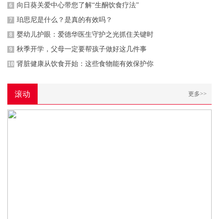
向日葵关爱中心带您了解“生酮饮食疗法”
6
珀思尼是什么？是真的有效吗？
7
婴幼儿护眼：爱德华医生守护之光抓住关键时
8
秋季开学，父母一定要帮孩子做好这几件事
9
肾脏健康从饮食开始：这些食物能有效保护你
10
滚动
更多>>