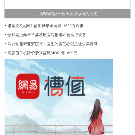
用两颗鸡蛋一根火腿肠做出的虎皮
▪
诺基亚X入网工信部异形全面屏+1600万双摄
▪
怡和嘉业向阜平县基层医院捐赠40台医疗设备
▪
深圳铂雅宋亚辉院长：医生的责任心就是让求美者满
▪
高颜值手机降价袭来蓝魔MOS1售1699元