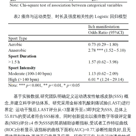
表2 瘙痒与运动类型、时长及强度相关性的 Logistic 回归模型
基于实验数据,研究团队明确定义运动诱发性敏感皮肤(SSS) 概
念,并建立科学评估体系。研究采用金标准乳酸刺痛试验(LAST)进行
界定: 运动干预后,LAST评分从<3显著升至≥3即判定为SSS, 总体上
55.81%的受试者符合SSS标准。同时创新提出以瘙痒数字等级评定量
表(NRS)评分≥4 作为SSS的简易辅助诊断指标,受试者工作特征曲线
(ROC)分析显示,该指标的曲线下面积(AUC)=0.77,诊断性能良好,且无