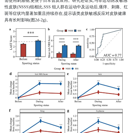
需使用刺激物,更便于日常普及应用。研究还证实,与非运动诱发敏感
性皮肤(NSSS)组相比,SSS 组人群在运动中及运动后,瘙痒、刺痛、红
斑等症状均显著加重且持续存在,提示该类皮肤敏感反应对皮肤健康
具有长时影响(图2d-2g)。