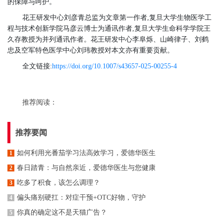
的保障与呵护。
花王研发中心刘彦青总监为文章第一作者,复旦大学生物医学工
程与技术创新学院马彦云博士为通讯作者,复旦大学生命科学学院王
久存教授为并列通讯作者。花王研发中心李阜烁、山崎律子、刘鹤
忠及空军特色医学中心刘玮教授对本文亦有重要贡献。
全文链接:
https://doi.org/10.1007/s43657-025-00255-4
推荐阅读：
推荐要闻
如何利用光番茄学习法高效学习，爱德华医生
1
春日踏青：与自然亲近，爱德华医生与您健康
2
吃多了积食，该怎么调理？
3
偏头痛别硬扛：对症干预+OTC好物，守护
4
你真的确定这不是天猫广告？
5