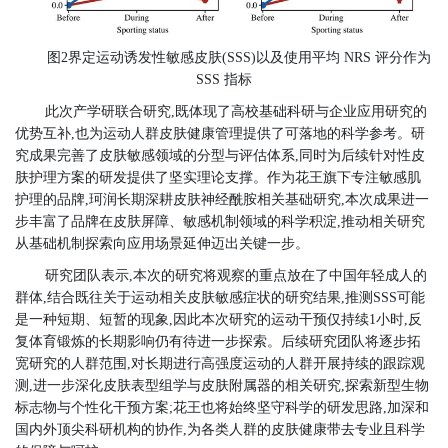
图2界定运动诱发性敏感皮肤(SSS)以及使用平均 NRS 评分作为
SSS 指标
此次产学研联合研究,既体现了高校基础科研与企业应用研究的
优势互补,也为运动人群皮肤健康管理提供了可落地的科学参考。研
究成果完善了皮肤敏感领域的分型与评估体系,同时为后续针对性皮
肤护理方案的研发提供了坚实理论支撑。作为花王旗下专注敏感肌
护理的品牌,珂润长期深耕皮肤神经酰胺相关基础研究,本次成果进一
步丰富了品牌在皮肤屏障、敏感机制领域的科学积淀,推动相关研究
从基础机制探索向应用场景延伸迈出关键一步。
研究团队表示,本次的研究将观察的重点放在了中国年轻成人的
群体,结合既往关于运动相关皮肤敏感症状的研究结果,推测SSS可能
是一种短期、短暂的现象,因此本次研究的运动干预仅持续1小时,反
复体育锻炼的长期影响仍有待进一步探索。后续研究团队将逐步拓
宽研究的人群范围,对长期进行高强度运动的人群开展持续的跟踪观
测,进一步深化皮肤表型组学与皮肤附属器的相关研究,探索新型生物
标志物与个性化干预方案;花王也将始终坚守科学的研发思路,加深和
国内外顶尖科研机构的协作,为各类人群的皮肤健康带去专业且科学