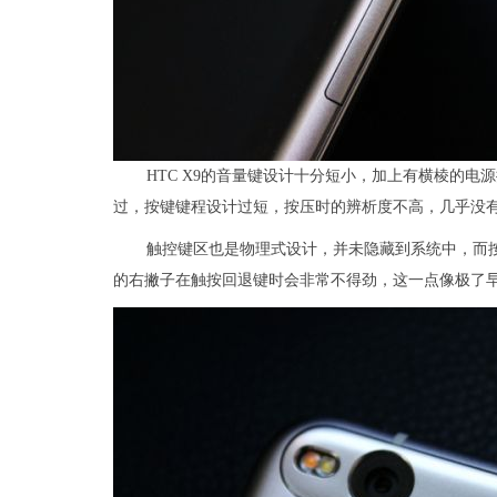
HTC X9的音量键设计十分短小，加上有横棱的电
过，按键键程设计过短，按压时的辨析度不高，几乎没
触控键区也是物理式设计，并未隐藏到系统中，而
的右撇子在触按回退键时会非常不得劲，这一点像极了