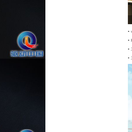
▪
▪
▪
▪