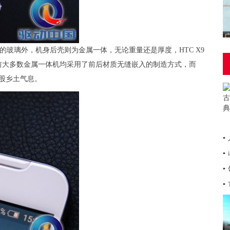
宁的玻璃外，机身后壳则为金属一体，无论重量还是厚度，HTC X9
前大多数金属一体机均采用了前后材质无缝嵌入的制造方式，而
一股乡土气息。
▪
▪
▪
▪