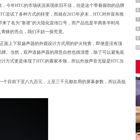
5
，今年HTC的市场状况表现依旧不佳，但是这个带着倔劲的品牌
6
C尝试了多种方式的转变，而就在2015年岁末，HTC对外宣布推
7
带来了名为“靠谱”的大陆化宣传口号，而产品也是半商务半时尚
8
人青睐的亮点，我们不妨一探究竟。
9
对于正面上下双扬声器的外观设计方式用的炉火纯青，即便是没有顶
10
品的品牌。当然，双声道扬声器的用意自然也很清楚，除了可以避免底
到设计方式更是体现了HTC的看家本领，所以外放声音无疑是HTC当
p，这是一个目前下至八九百元，上至三千元都在用的屏幕参数，所以高低