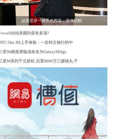
赵露思穿一身黑色西装，变身甜酷
vivox9自拍美颜到底有多强?
HTC One X9上手体验：一款特立独行的中
三星S6曲面屏版或命名为GalaxySEdge
三星M系列千元新机:后置8800万三摄镜头,千