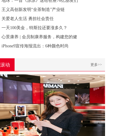
地球：一首《凉凉》送给在座76亿朋友们
王义高创新发明“全茶制造”产业链
关爱老人生活 勇担社会责任
一天100美金，特斯拉还要涨多久？
心景康养 | 会员制康养服务，构建您的健
iPhone9宣传海报流出：6种颜色时尚
滚动
更多>>