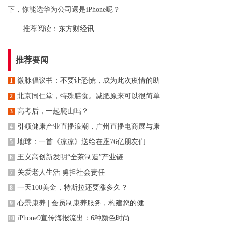
下，你能选华为公司還是iPhone呢？
推荐阅读：
东方财经讯
推荐要闻
微脉倡议书：不要让恐慌，成为此次疫情的助
1
北京同仁堂，特殊膳食。减肥原来可以很简单
2
高考后，一起爬山吗？
3
引领健康产业直播浪潮，广州直播电商展与康
4
地球：一首《凉凉》送给在座76亿朋友们
5
王义高创新发明“全茶制造”产业链
6
关爱老人生活 勇担社会责任
7
一天100美金，特斯拉还要涨多久？
8
心景康养 | 会员制康养服务，构建您的健
9
iPhone9宣传海报流出：6种颜色时尚
10