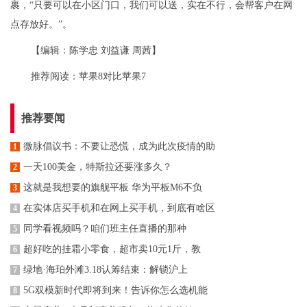
裹，“只要可以在小区门口，我们可以送，实在不行，会帮客户在网
点存放好。”。
【编辑：陈学忠 刘益谦 周茜】
推荐阅读：
苹果8对比苹果7
推荐要闻
微脉倡议书：不要让恐慌，成为此次疫情的助
1
一天100美金，特斯拉还要涨多久？
2
这就是我想要的旗舰平板 华为平板M6不负
3
在实体店买手机和在网上买手机，到底有啥区
4
同学看视频吗？咱们班主任直播的那种
5
超好吃的挂霜小零食，超市卖10元1斤，教
6
绿地·海珀外滩3.18认筹结束：解锁沪上
7
5G双模新时代即将到来！告诉你怎么选机能
8