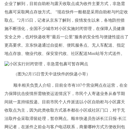
企业了解到，目前自助柜与露天收取点成为收件主要方式，非急需
包裹可采取网点存放方式。 “现在快件一般都是采用自助柜与约定收
取点。”2月15日，记者从京东了解到，疫情发生以来，各地防控措
施不断强化，全国不少城市对小区实施封闭管理，在保障人员健康
安全之外，也对快递收寄“最后一公里”服务的安全性与便捷性提出了
更高要求。京东快递通过自提柜、便民服务点、无人车配送、指定
地点存放、物业代收、保安室代收、社区配送Mini站等方式送件。
（图为2月15日雪天中送快件的快递小哥）
顺丰相关负责人介绍，目前全市有107个营业网点在运营，在全
力保障抗击疫情所需物资运送情况下，市民个人寄递业务从春节期
间就一直持续投递。目前市民个人件派送以小区自助柜与小区露天
收取点为主，因为此类收取方式基本都在小区或社区门口，对于无
法取件会采取滞留处理，暂存网点。顺丰快递员告诉长江日报-长江
网记者，在派件之前会与客户电话联系，商量哪种方式方便收到包