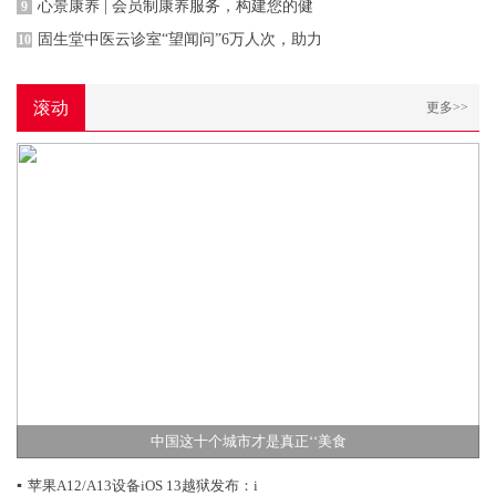
心景康养 | 会员制康养服务，构建您的健
9
固生堂中医云诊室“望闻问”6万人次，助力
10
滚动
更多>>
中国这十个城市才是真正‘‘美食
▪
苹果A12/A13设备iOS 13越狱发布：i