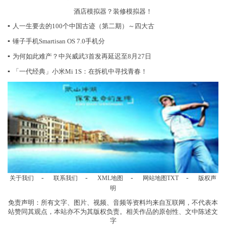
酒店模拟器？装修模拟器！
▪
人一生要去的100个中国古迹（第二期）～四大古
▪
锤子手机Smartisan OS 7.0手机分
▪
为何如此难产？中兴威武3首发再延迟至8月27日
▪
「一代经典」小米Mi 1S：在拆机中寻找青春！
-
-
-
-
关于我们
联系我们
XML地图
网站地图
TXT
版权声
明
免责声明：所有文字、图片、视频、音频等资料均来自互联网，不代表本
站赞同其观点，本站亦不为其版权负责。相关作品的原创性、文中陈述文
字