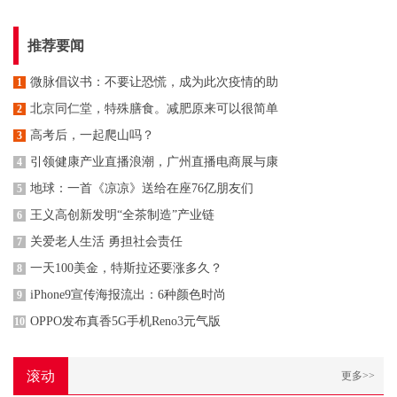
推荐要闻
微脉倡议书：不要让恐慌，成为此次疫情的助
1
北京同仁堂，特殊膳食。减肥原来可以很简单
2
高考后，一起爬山吗？
3
引领健康产业直播浪潮，广州直播电商展与康
4
地球：一首《凉凉》送给在座76亿朋友们
5
王义高创新发明“全茶制造”产业链
6
关爱老人生活 勇担社会责任
7
一天100美金，特斯拉还要涨多久？
8
iPhone9宣传海报流出：6种颜色时尚
9
OPPO发布真香5G手机Reno3元气版
10
滚动
更多>>