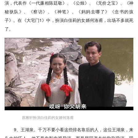
演，代表作《一代廉相陈廷敬》、《公烛》、《无价之宝》、《神
秘驮队》、《察访》、《神笔》、《妈妈去哪了》《念书的孩
子》。在《大宅门1》中，扮演白佳莉的女婿何洛甫，出场不多就死
了。
原雅轩扮演白佳莉的女婿何洛甫
9、王湖泉。千万不要小看这些排名靠后的人，这位王湖泉，来