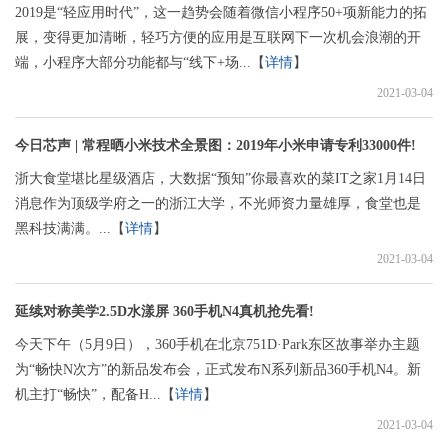
2019是“轻应用时代”，这一趋势会随着微信小程序50+项新能力的拓
展，变得更加清晰，轻巧方便的应用是互联网下一次机会浪潮的开
端，小程序大部分功能都与“线下+场...【
详情
】
2021-03-04
今日芯声 | 常程晒小米技术全景图：2019年小米申请专利33000件!
浙大食堂堪比星级酒店，大数据“预知”你最喜欢的菜IT之家1月14日
消息作为顶级学府之一的浙江大学，不光师资力量雄厚，食堂也是
黑科技满满。...【
详情
】
2021-03-04
延续对称美学2.5D水漾屏 360手机N4真机抢先看!
今天下午（5月9日），360手机在北京751D·Park东区故事举办主题
为“畅快N次方”的新品发布会，正式发布N系列新品360手机N4。新
机主打“畅快”，配备H...【
详情
】
2021-03-04