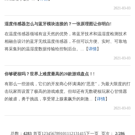
2021-03-03
湿度传感器怎么与蓝牙模块连接的？一张原理图让你明白!
在温度传感器领域有这天然的优势，将蓝牙技术和温湿度检测技术
相融合设计的蓝牙无线温度传感器，不但可以方便、实时、可靠地
将采集到的温湿度数据传输给控制后台。...【
详情
】
2021-03-03
你够硬核吗？世界上难度最高的20款游戏盘点！!
有那么一些游戏，它们的开发商心怀满满的“恶意”，为最大限度的打
击玩家而设置了极高的游戏难度。但却还有无数硬核玩家心甘情愿
的被虐，勇于挑战，享受肾上腺素飙升的刺激...【
详情
】
2021-03-03
总数：
4283
首页
1
2
3
4
5
6
7
8
9
10
11
12
13
14
15
下一页
页次：
2
/286