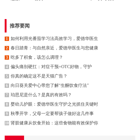
推荐要闻
如何利用光番茄学习法高效学习，爱德华医生
1
春日踏青：与自然亲近，爱德华医生与您健康
2
吃多了积食，该怎么调理？
3
偏头痛别硬扛：对症干预+OTC好物，守护
4
你真的确定这不是天猫广告？
5
向日葵关爱中心带您了解“生酮饮食疗法”
6
珀思尼是什么？是真的有效吗？
7
婴幼儿护眼：爱德华医生守护之光抓住关键时
8
秋季开学，父母一定要帮孩子做好这几件事
9
肾脏健康从饮食开始：这些食物能有效保护你
10