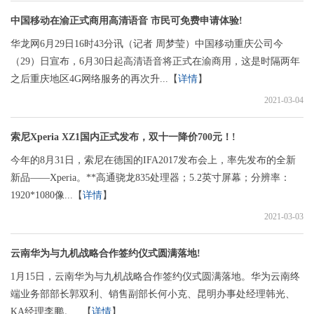
中国移动在渝正式商用高清语音 市民可免费申请体验!
华龙网6月29日16时43分讯（记者 周梦莹）中国移动重庆公司今
（29）日宣布，6月30日起高清语音将正式在渝商用，这是时隔两年
之后重庆地区4G网络服务的再次升...【
详情
】
2021-03-04
索尼Xperia XZ1国内正式发布，双十一降价700元！!
今年的8月31日，索尼在德国的IFA2017发布会上，率先发布的全新
新品——Xperia。**高通骁龙835处理器；5.2英寸屏幕；分辨率：
1920*1080像...【
详情
】
2021-03-03
云南华为与九机战略合作签约仪式圆满落地!
1月15日，云南华为与九机战略合作签约仪式圆满落地。华为云南终
端业务部部长郭双利、销售副部长何小克、昆明办事处经理韩光、
KA经理李鹏。...【
详情
】