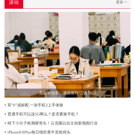
滚动
更多>>
高校毕业生：谨慎填写“三方协议
▪
双“6”成标配 一加手机3上手体验
▪
普通手机可以连5G网么？是否要换手机？
▪
啃下小分子检测硬骨头！云克隆以自主创新领跑行业
▪
iPhone6/6Plus每日报价黄牛党抢得头