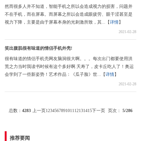
然而很多人并不知道，智能手机之所以会造成视力的损害，问题并
不在手机，而在屏幕。而屏幕之所以会造成眼疲劳、眼干涩甚至是
视力下降，主要是由于屏幕本身的光刺激所致，其...【
详情
】
2021-02-28
笑出腹肌很有味道的情侣手机外壳!
很有味道的情侣手机壳网友脑洞很大啊。。。每次出门都要使用洪
荒之力当时我读书时候有这个多好啊.夭寿了，皮卡丘吃人了！奥运
会学到了一些新姿势！艺术作品：《瓜子脸》世...【
详情
】
2021-02-28
总数：
4283
上一页
1
2
3
4
5
6
7
8
9
10
11
12
13
14
15
下一页
页次：
5
/286
推荐要闻