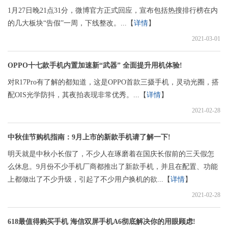
1月27日晚21点31分，微博官方正式回应，宣布包括热搜排行榜在内
的几大板块“告假”一周，下线整改。...【
详情
】
2021-03-01
OPPO十七款手机内置加速新“武器” 全面提升用机体验!
对R17Pro有了解的都知道，这是OPPO首款三摄手机，灵动光圈，搭
配OIS光学防抖，其夜拍表现非常优秀。...【
详情
】
2021-02-28
中秋佳节购机指南：9月上市的新款手机请了解一下!
明天就是中秋小长假了，不少人在琢磨着在国庆长假前的三天假怎
么休息。9月份不少手机厂商都推出了新款手机，并且在配置、功能
上都做出了不少升级，引起了不少用户换机的欲...【
详情
】
2021-02-28
618最值得购买手机 海信双屏手机A6彻底解决你的用眼顾虑!