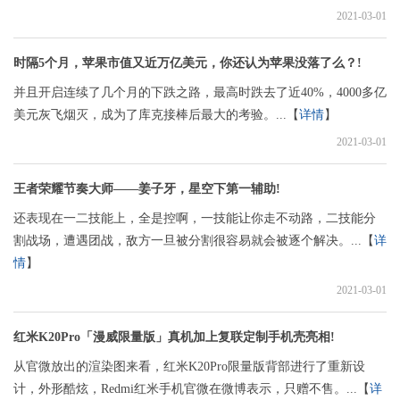
2021-03-01
时隔5个月，苹果市值又近万亿美元，你还认为苹果没落了么？!
并且开启连续了几个月的下跌之路，最高时跌去了近40%，4000多亿
美元灰飞烟灭，成为了库克接棒后最大的考验。...【
详情
】
2021-03-01
王者荣耀节奏大师——姜子牙，星空下第一辅助!
还表现在一二技能上，全是控啊，一技能让你走不动路，二技能分
割战场，遭遇团战，敌方一旦被分割很容易就会被逐个解决。...【
详
情
】
2021-03-01
红米K20Pro「漫威限量版」真机加上复联定制手机壳亮相!
从官微放出的渲染图来看，红米K20Pro限量版背部进行了重新设
计，外形酷炫，Redmi红米手机官微在微博表示，只赠不售。...【
详