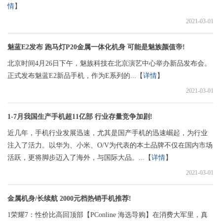
情
】
2021-03-01
魅蓝E2发布 跑马灯P20金属一体化机身 可能是魅族颜值帝!
北京时间4月26日下午，魅族科技在北京演艺中心举办新品发布会。
正式发布魅蓝E2新品手机，作为E系列的...【
详情
】
2021-03-01
1-7月我国生产手机超11亿部 行业存量竞争加剧!
近几年，手机行业发展迅速，尤其是国产手机的迅速崛起，为行业
注入了活力。以华为、小米、O/V为代表的本土品牌不仅在国内市场
活跃，更将脚步迈入了海外，与国际大品。...【
详情
】
2021-03-01
金属机身/长续航 2000元档热销手机推荐!
1荣耀7：性价比高回顶部【PConline 海选导购】在消费大军里，真