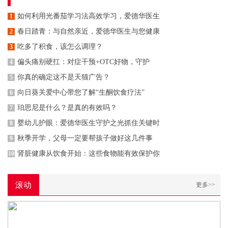
如何利用光番茄学习法高效学习，爱德华医生
1
春日踏青：与自然亲近，爱德华医生与您健康
2
吃多了积食，该怎么调理？
3
偏头痛别硬扛：对症干预+OTC好物，守护
4
你真的确定这不是天猫广告？
5
向日葵关爱中心带您了解“生酮饮食疗法”
6
珀思尼是什么？是真的有效吗？
7
婴幼儿护眼：爱德华医生守护之光抓住关键时
8
秋季开学，父母一定要帮孩子做好这几件事
9
肾脏健康从饮食开始：这些食物能有效保护你
10
滚动
更多>>