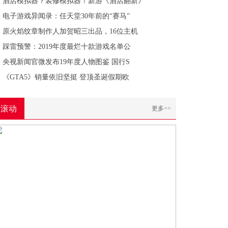
酒店模拟器？装修模拟器！新游《酒店翻新》
电子游戏异闻录：任天堂30年前的“赛马”
原火焰纹章制作人加贺昭三出品，16位主机
踩雷预警：2019年度最烂十款游戏名单公
央视新闻官微发布19年度人物图鉴 国行S
《GTA5》销量依旧坚挺 登顶圣诞假期欧
滚动
更多>>