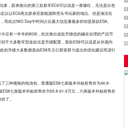
5
ay的结束，蔚来推出的第三款新车EC6可以说是一夜爆红，无论是出色
6
，都足以让EC6再次跻身至新能源阵营头号玩家的地位。但是淹没在
7
，而此次NIO Day中时间占比最大信息量最多的却是新款ES8。
8
距今仅有一年半的时间，此次推出改款升级也的确在合理的产品节
9
别于大多数车型改款仅是升级配置，新款ES8可以说是从外观内
10
8处的升级大多数都是由ES8车主们群策群力提出的优化建议而进行
了三种规格的电池包。普通版ES8七座版本补贴前售价为46.8-
名版ES8七座版本补贴前售价为55.8-61.6万元，六座版本补贴前售价
8涨价了。