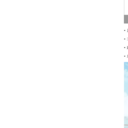
▪
▪
▪
▪