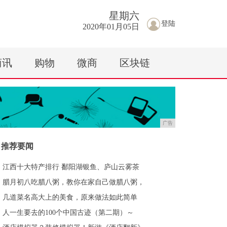
星期
六
登陆
2020年01月05日
商讯
购物
微商
区块链
广告
推荐要闻
江西十大特产排行 鄱阳湖银鱼、庐山云雾茶
腊月初八吃腊八粥，教你在家自己做腊八粥，
几道菜名高大上的美食，原来做法如此简单
人一生要去的100个中国古迹（第二期）～