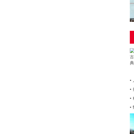
▪
▪
▪
▪