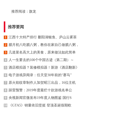
推荐阅读：
旗龙
推荐要闻
江西十大特产排行 鄱阳湖银鱼、庐山云雾茶
1
腊月初八吃腊八粥，教你在家自己做腊八粥，
2
几道菜名高大上的美食，原来做法如此简单
3
人一生要去的100个中国古迹（第二期）～
4
酒店模拟器？装修模拟器！新游《酒店翻新》
5
电子游戏异闻录：任天堂30年前的“赛马”
6
原火焰纹章制作人加贺昭三出品，16位主机
7
踩雷预警：2019年度最烂十款游戏名单公
8
央视新闻官微发布19年度人物图鉴 国行S
9
《GTA5》销量依旧坚挺 登顶圣诞假期欧
10