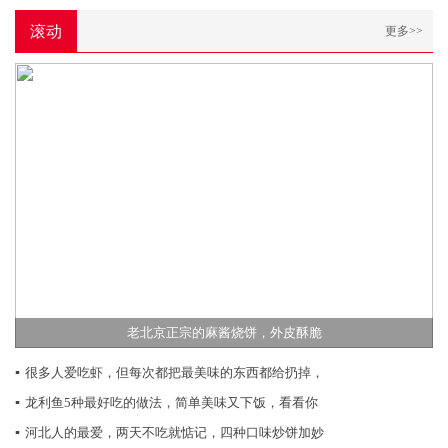
滚动
更多>>
老北京正宗的麻酱烧饼，外皮酥脆
▪
很多人爱吃虾，但每次都把最美味的东西都给扔掉，
▪
龙利鱼5种最好吃的做法，简单美味又下饭，看看你
▪
河北人的最爱，两天不吃就惦记，四种口味炒饼加妙