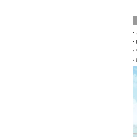
▪
▪
▪
▪