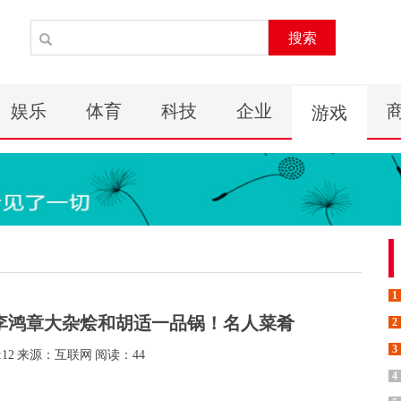
搜索
娱乐
体育
科技
企业
游戏
1
李鸿章大杂烩和胡适一品锅！名人菜肴
2
3
:12
来源：互联网
阅读：44
4