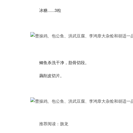
冰糖......3粒
鲫鱼杀洗干净，肋骨切段。
藕削皮切片。
推荐阅读：
旗龙