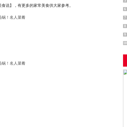
5
美食说】，有更多的家常美食供大家参考。
6
7
8
9
10