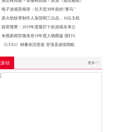
酒店模拟器？装修模拟器！新游《酒店翻新》
电子游戏异闻录：任天堂30年前的“赛马”
原火焰纹章制作人加贺昭三出品，16位主机
踩雷预警：2019年度最烂十款游戏名单公
央视新闻官微发布19年度人物图鉴 国行S
《GTA5》销量依旧坚挺 登顶圣诞假期欧
滚动
更多>>