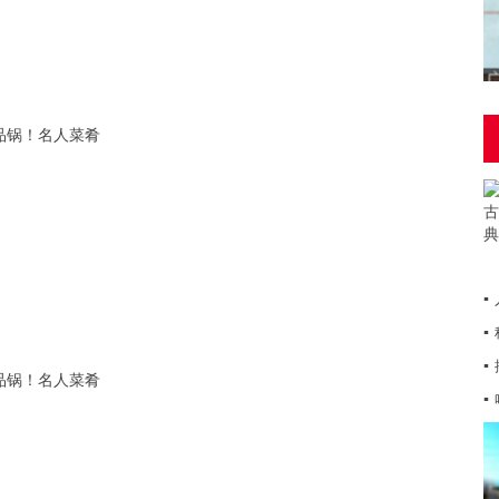
▪
▪
▪
▪