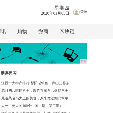
星期
四
登陆
2020年01月05日
商讯
购物
微商
区块链
广告
推荐要闻
江西十大特产排行 鄱阳湖银鱼、庐山云雾茶
腊月初八吃腊八粥，教你在家自己做腊八粥，
几道菜名高大上的美食，原来做法如此简单
人一生要去的100个中国古迹（第二期）～