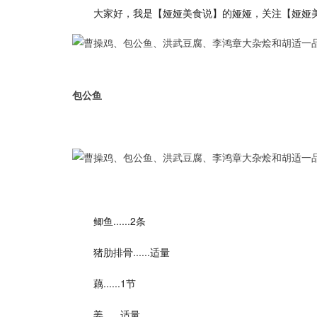
大家好，我是【娅娅美食说】的娅娅，关注【娅娅
包公鱼
鲫鱼......2条
猪肋排骨......适量
藕......1节
姜......适量